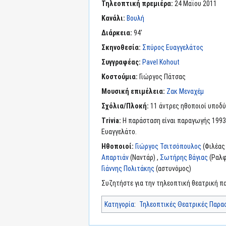
Τηλεοπτική πρεμιέρα:
24 Μαϊου 2011
Κανάλι:
Βουλή
Διάρκεια:
94'
Σκηνοθεσία:
Σπύρος Ευαγγελάτος
Συγγραφέας:
Pavel Kohout
Κοστούμια:
Γιώργος Πάτσας
Μουσική επιμέλεια:
Ζακ Μεναχέμ
Σχόλια/Πλοκή:
11 άντρες ηθοποιοί υποδύ
Trivia:
Η παράσταση είναι παραγωγής 1993
Ευαγγελάτο.
Ηθοποιοί:
Γιώργος Τσιτσόπουλος
(Φιλέας
Απαρτιάν
(Ναντάρ) ,
Σωτήρης Βάγιας
(Ραλφ
Γιάννης Πολιτάκης
(αστυνόμος)
Συζητήστε για την τηλεοπτική θεατρική 
Κατηγορία
:
Τηλεοπτικές Θεατρικές Παρα