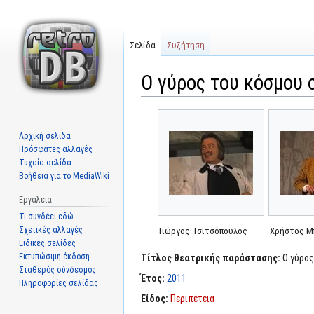
Σελίδα
Συζήτηση
Ο γύρος του κόσμου σ
Μετάβαση
Πήδηση
στην
στην
Αρχική σελίδα
πλοήγηση
αναζήτηση
Πρόσφατες αλλαγές
Τυχαία σελίδα
Βοήθεια για το MediaWiki
Εργαλεία
Τι συνδέει εδώ
Σχετικές αλλαγές
Γιώργος Τσιτσόπουλος
Χρήστος Μ
Ειδικές σελίδες
Εκτυπώσιμη έκδοση
Τίτλος θεατρικής παράστασης:
Ο γύρος
Σταθερός σύνδεσμος
Έτος:
2011
Πληροφορίες σελίδας
Είδος:
Περιπέτεια