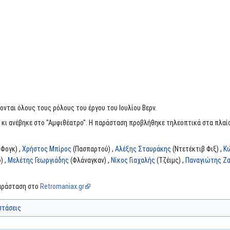
ονται όλους τους ρόλους του έργου του Ιουλίου Βερν.
 κι ανέβηκε στο "Αμφιθέατρο". Η παράσταση προβλήθηκε τηλεοπτικά στα πλαί
 Φογκ) ,
Χρήστος Μπίρος
(Πασπαρτού) ,
Αλέξης Σταυράκης
(Ντετέκτιβ Φιξ) ,
Κ
) ,
Μελέτης Γεωργιάδης
(Φλάναγκαν) ,
Νίκος Γιαχαλής
(Τζέιμς) ,
Παναγιώτης Ζα
παράσταση στο
Retromaniax.gr
στάσεις