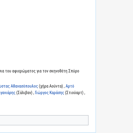
σια του αφιερώματος για τον σκηνοθέτη Σπύρο
ώστας Αθανασόπουλος
(χήρα Αούντα) ,
Αρτό
γανιάρης
(Σάλιβαν) ,
Γιώργος Καράσης
(Στιούαρτ) ,