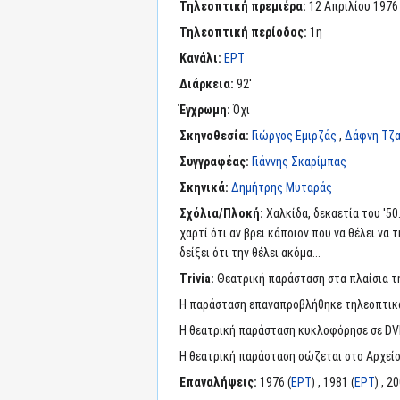
Τηλεοπτική πρεμιέρα:
12 Απριλίου 1976
Τηλεοπτική περίοδος:
1η
Κανάλι:
ΕΡΤ
Διάρκεια:
92'
Έγχρωμη:
Όχι
Σκηνοθεσία:
Γιώργος Εμιρζάς
,
Δάφνη Τζ
Συγγραφέας:
Γιάννης Σκαρίμπας
Σκηνικά:
Δημήτρης Μυταράς
Σχόλια/Πλοκή:
Χαλκίδα, δεκαετία του '50
χαρτί ότι αν βρει κάποιον που να θέλει να 
δείξει ότι την θέλει ακόμα...
Trivia:
Θεατρική παράσταση στα πλαίσια τ
Η παράσταση επαναπροβλήθηκε τηλεοπτικά 
Η θεατρική παράσταση κυκλοφόρησε σε DVD
Η θεατρική παράσταση σώζεται στο Αρχείο
Επαναλήψεις:
1976 (
ΕΡΤ
) , 1981 (
ΕΡΤ
) , 2