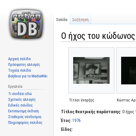
Σελίδα
Συζήτηση
Ο ήχος του κώδωνος
Μετάβαση
Πήδηση
στην
στην
Αρχική σελίδα
πλοήγηση
αναζήτηση
Πρόσφατες αλλαγές
Τυχαία σελίδα
Βοήθεια για το MediaWiki
Εργαλεία
Τι συνδέει εδώ
Σχετικές αλλαγές
Τίτλοι έναρξης
Κώστας Αρ
Ειδικές σελίδες
Εκτυπώσιμη έκδοση
Τίτλος θεατρικής παράστασης:
Ο ήχος 
Σταθερός σύνδεσμος
Έτος:
1976
Πληροφορίες σελίδας
Είδος: