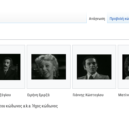
Ανάγνωση
Προβολή κώ
ζόγλου
Ειρήνη Εμιρζά
Γιάννης Κώστογλου
Ματίν
του κώδωνος a.k.a. Ήχος κώδωνος