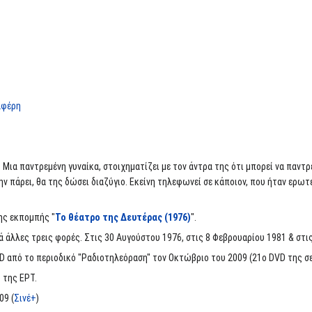
αφέρη
. Μια παντρεμένη γυναίκα, στοιχηματίζει με τον άντρα της ότι μπορεί να παντρ
την πάρει, θα της δώσει διαζύγιο. Εκείνη τηλεφωνεί σε κάποιον, που ήταν ερωτ
ης εκπομπής "
Το θέατρο της Δευτέρας (1976)
".
άλλες τρεις φορές. Στις 30 Αυγούστου 1976, στις 8 Φεβρουαρίου 1981 & στις
 από το περιοδικό "Ραδιοτηλεόραση" τον Οκτώβριο του 2009 (21ο DVD της σει
 της ΕΡΤ.
009 (
Σινέ+
)