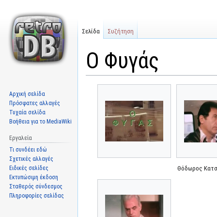
Σελίδα
Συζήτηση
Ο Φυγάς
Μετάβαση
Πήδηση
Αρχική σελίδα
στην
στην
Πρόσφατες αλλαγές
πλοήγηση
αναζήτηση
Τυχαία σελίδα
Βοήθεια για το MediaWiki
Εργαλεία
Τι συνδέει εδώ
Σχετικές αλλαγές
Ειδικές σελίδες
Θόδωρος Κατ
Εκτυπώσιμη έκδοση
Σταθερός σύνδεσμος
Πληροφορίες σελίδας