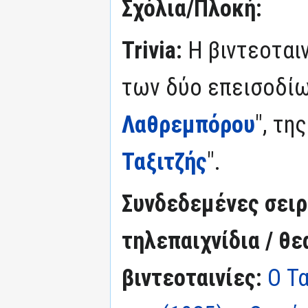
Σχόλια/Πλοκή:
Trivia:
Η βιντεοται
των δύο επεισοδίων
Λαθρεμπόρου
", τη
Ταξιτζής
".
Συνδεδεμένες σειρέ
τηλεπαιχνίδια / θε
βιντεοταινίες:
Ο Τα