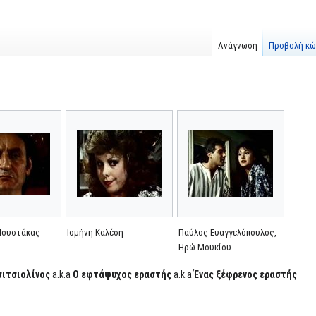
Ανάγνωση
Προβολή κώ
Μουστάκας
Ισμήνη Καλέση
Παύλος Ευαγγελόπουλος,
Ηρώ Μουκίου
σιτσιολίνος
a.k.a
Ο εφτάψυχος εραστής
a.k.a
Ένας ξέφρενος εραστής