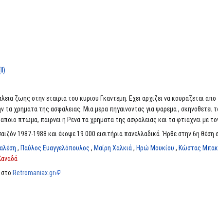
I)
λεια ζωης στην εταιρια του κυριου Γκαντεμη. Εχει αρχιζει να κουραζεται απο 
ν τα χρηματα της ασφαλειας. Μια μερα πηγαινοντας για ψαρεμα , σκηνοθετει το
αποιο πτωμα, παιρνει η Ρενα τα χρηματα της ασφαλειας και τα φτιαχνει με το
αιζόν 1987-1988 και έκοψε 19.000 εισιτήρια πανελλαδικά. Ήρθε στην 6η θέση σ
Καλέση
,
Παύλος Ευαγγελόπουλος
,
Μαίρη Χαλκιά
,
Ηρώ Μουκίου
,
Κώστας Μπακ
Καναδά
α στο
Retromaniax.gr