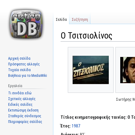
Σελίδα
Συζήτηση
Ο Τσιτσιολίνος
Μετάβαση
Πήδηση
στην
στην
Αρχική σελίδα
πλοήγηση
αναζήτηση
Πρόσφατες αλλαγές
Τυχαία σελίδα
Βοήθεια για το MediaWiki
Εργαλεία
Τι συνδέει εδώ
Σχετικές αλλαγές
Σωτήρης 
Ειδικές σελίδες
Εκτυπώσιμη έκδοση
Σταθερός σύνδεσμος
Τίτλος κινηματογραφικής ταινίας:
Ο Τ
Πληροφορίες σελίδας
Έτος:
1987
Διάρκεια:
92΄