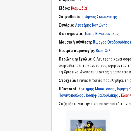
Είδος:
Κωμωδία
Σκηνοθεσία:
Γιώργος Σκαλενάκης
Σενάριο:
Λευτέρης Καπώνης
Φωτογραφία:
Τάκης Βενετσανάκος
Μουσική σύνθεση:
Γιώργος Θεοδοσιάδης (I
Εταιρία παραγωγής:
Βερτ Φιλμ
Περίληψη/Σχόλια:
O Λευτερης κανει ασφα
σκηνοθετησει το θανατο του, αφηνοντας τη
τη Χριστινα. Ανακαλυπτοντας η ασφαλεια κ
Στοιχεία/Trivia:
Η ταινία προβλήθηκε τη σ
Ηθοποιοί:
Σωτήρης Μουστάκας
,
Ισμήνη 
Παναγόπουλος
,
Ιωσήφ Βαβουλάκης
,
Έλεν 
Συζητήστε για την κινηματογραφική ταινί