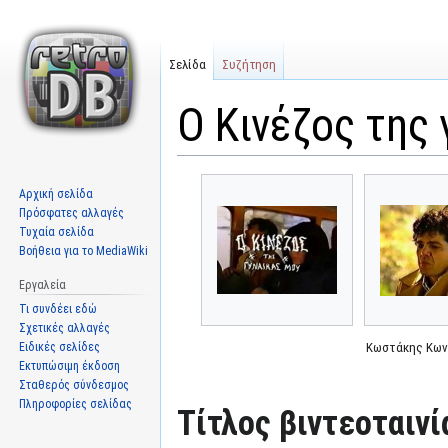
Σελίδα
Συζήτηση
Ο Κινέζος της 
Μετάβαση
Πήδηση
Αρχική σελίδα
στην
στην
Πρόσφατες αλλαγές
πλοήγηση
αναζήτηση
Τυχαία σελίδα
Βοήθεια για το MediaWiki
Εργαλεία
Τι συνδέει εδώ
Σχετικές αλλαγές
Ειδικές σελίδες
Κωστάκης Κων
Εκτυπώσιμη έκδοση
Σταθερός σύνδεσμος
Πληροφορίες σελίδας
Τίτλος βιντεοταινί