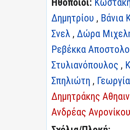
Ηθοποιοί:
Κωστάκη
Δημητρίου
,
Βάνια 
Σνελ
,
Δώρα Μιχελ
Ρεβέκκα Αποστολ
Στυλιανόπουλος
,
Κ
Σπηλιώτη
,
Γεωργία
Δημητράκης Αθηαιν
Ανδρέας Ανρονίκο
Σχόλια/Πλοκή: