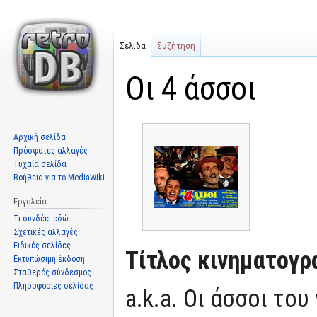
Σελίδα
Συζήτηση
Οι 4 άσσοι
Μετάβαση
Πήδηση
Αρχική σελίδα
στην
στην
Πρόσφατες αλλαγές
πλοήγηση
αναζήτηση
Τυχαία σελίδα
Βοήθεια για το MediaWiki
Εργαλεία
Τι συνδέει εδώ
Σχετικές αλλαγές
Ειδικές σελίδες
Τίτλος κινηματογρ
Εκτυπώσιμη έκδοση
Σταθερός σύνδεσμος
Πληροφορίες σελίδας
a.k.a. Οι άσσοι του