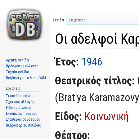
Σελίδα
Συζήτηση
Οι αδελφοί Κ
Μετάβαση
Πήδηση
Έτος:
1946
Αρχική σελίδα
στην
στην
Πρόσφατες αλλαγές
πλοήγηση
αναζήτηση
Τυχαία σελίδα
Θεατρικός τίτλος:
Βοήθεια για το MediaWiki
Εργαλεία
(Brat'ya Karamazovy
Τι συνδέει εδώ
Σχετικές αλλαγές
Ειδικές σελίδες
Είδος:
Κοινωνική
Εκτυπώσιμη έκδοση
Σταθερός σύνδεσμος
Πληροφορίες σελίδας
Θέατρο: