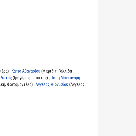
ιέρα) ,
Κάτια Αθανασίου
(Μπριζίτ, Γαλλίδα
ς Ρώτας
(Γρηγόρης, επόπτης) ,
Πόπη Μοντανάρη
ική, Φωτομοντέλο) ,
Άγγελος Διονυσίου
(Άγγελος,