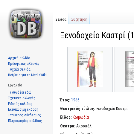
Σελίδα
Συζήτηση
Ξενοδοχείο Καστρί (1
Μετάβαση
Πήδηση
στην
στην
Αρχική σελίδα
πλοήγηση
αναζήτηση
Πρόσφατες αλλαγές
Τυχαία σελίδα
Βοήθεια για το MediaWiki
Εργαλεία
Τι συνδέει εδώ
Σχετικές αλλαγές
Έτος:
1986
Ειδικές σελίδες
Θεατρικός τίτλος:
Ξενοδοχείο Καστρί
Εκτυπώσιμη έκδοση
Σταθερός σύνδεσμος
Είδος:
Κωμωδία
Πληροφορίες σελίδας
Θέατρο:
Ακροπόλ