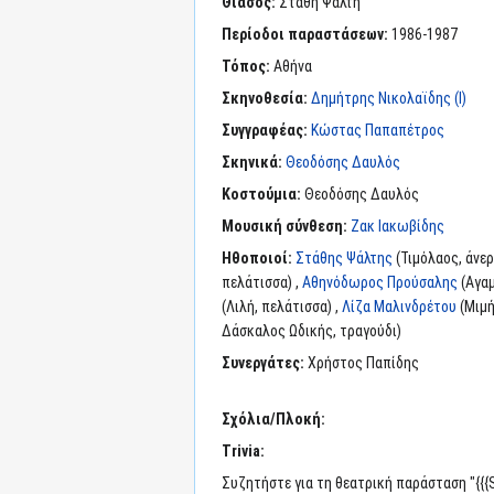
Θίασος:
Στάθη Ψάλτη
Περίοδοι παραστάσεων:
1986-1987
Τόπος:
Αθήνα
Σκηνοθεσία:
Δημήτρης Νικολαϊδης (I)
Συγγραφέας:
Κώστας Παπαπέτρος
Σκηνικά:
Θεοδόσης Δαυλός
Κοστούμια:
Θεοδόσης Δαυλός
Μουσική σύνθεση:
Ζακ Ιακωβίδης
Ηθοποιοί:
Στάθης Ψάλτης
(Τιμόλαος, άνερ
πελάτισσα) ,
Αθηνόδωρος Προύσαλης
(Αγαμ
(Λιλή, πελάτισσα) ,
Λίζα Μαλινδρέτου
(Μιμή
Δάσκαλος Ωδικής, τραγούδι)
Συνεργάτες:
Χρήστος Παπίδης
Σχόλια/Πλοκή:
Trivia:
Συζητήστε για τη θεατρική παράσταση "{{