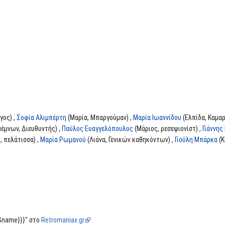
γος) ,
Σοφία Αλιμπέρτη
(Μαρία, Μπαργούμαν) ,
Μαρία Ιωαννίδου
(Ελπίδα, Καμαρ
έμνων, Διευθυντής) ,
Παύλος Ευαγγελόπουλος
(Μάριος, ρεσεψιονίστ) ,
Γιάννη
, πελάτισσα) ,
Μαρία Ρωμανού
(Λιάνα, Γενικών καθηκόντων) ,
Γιούλη Μπάρκα
(Κ
{Sname}}}" στο
Retromaniax.gr