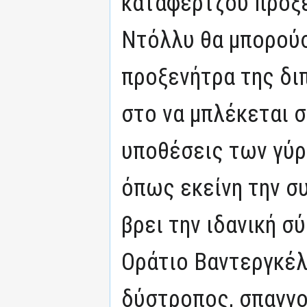
καταφερτζού προξε
Ντόλλυ θα μπορούσ
προξενήτρα της δι
στο να μπλέκεται σ
υποθέσεις των γύρω
όπως εκείνη την συ
βρει την ιδανική σ
Οράτιο Βαντεργκέλν
δύστροπος, σπαγγο