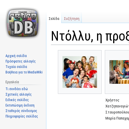
Σελίδα
Συζήτηση
Ντόλλυ, η προ
Μετάβαση
Πήδηση
Αρχική σελίδα
στην
στην
Πρόσφατες αλλαγές
πλοήγηση
αναζήτηση
Τυχαία σελίδα
Βοήθεια για το MediaWiki
Εργαλεία
Τι συνδέει εδώ
Σχετικές αλλαγές
Ειδικές σελίδες
Χρήστος
Εκτυπώσιμη έκδοση
Χατζηπαναγιώτ
Σταθερός σύνδεσμος
Σταυροπούλου
Πληροφορίες σελίδας
Μαρία Παπαχα