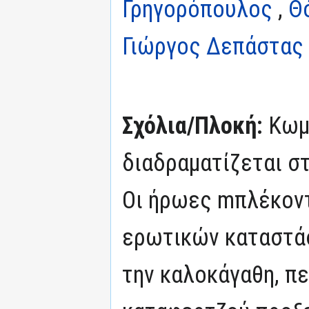
Γρηγορόπουλος
,
Θ
Γιώργος Δεπάστας
Σχόλια/Πλοκή:
Kωμ
διαδραματίζεται στ
Οι ήρωες mπλέκοντ
ερωτικών καταστά
την καλοκάγαθη, π