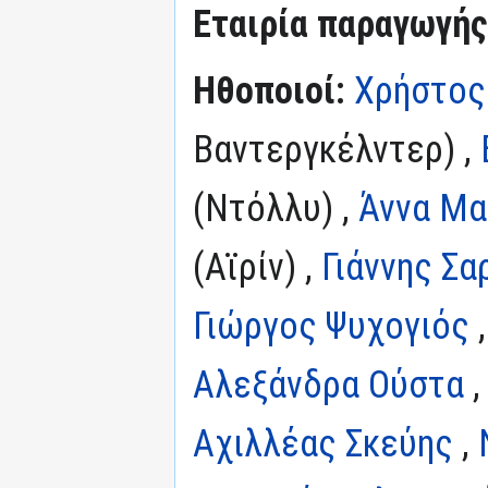
Εταιρία παραγωγής
Ηθοποιοί:
Χρήστος
Βαντεργκέλντερ) ,
(Ντόλλυ) ,
Άννα Μα
(Αϊρίν) ,
Γιάννης Σ
Γιώργος Ψυχογιός
Αλεξάνδρα Ούστα
Αχιλλέας Σκεύης
,