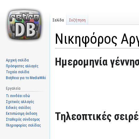
Σελίδα
Συζήτηση
Νικηφόρος Αρ
Μετάβαση
Πήδηση
Ημερομηνία γέννησ
Αρχική σελίδα
στην
στην
Πρόσφατες αλλαγές
πλοήγηση
αναζήτηση
Τυχαία σελίδα
Βοήθεια για το MediaWiki
Εργαλεία
Τι συνδέει εδώ
Σχετικές αλλαγές
Ειδικές σελίδες
Τηλεοπτικές σειρές
Εκτυπώσιμη έκδοση
Σταθερός σύνδεσμος
Πληροφορίες σελίδας