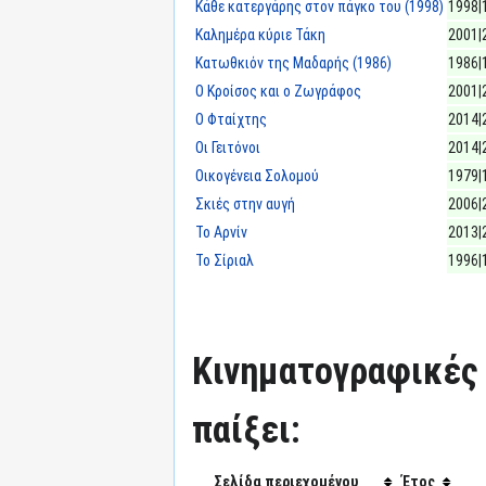
Κάθε κατεργάρης στον πάγκο του (1998)
1998|
Καλημέρα κύριε Τάκη
2001|
Κατωθκιόν της Μαδαρής (1986)
1986|
Ο Κροίσος και ο Ζωγράφος
2001|
Ο Φταίχτης
2014|
Οι Γειτόνοι
2014|
Οικογένεια Σολομού
1979|
Σκιές στην αυγή
2006|
Το Αρνίν
2013|
Το Σίριαλ
1996|
Κινηματογραφικές τ
παίξει:
Σελίδα περιεχομένου
Έτος