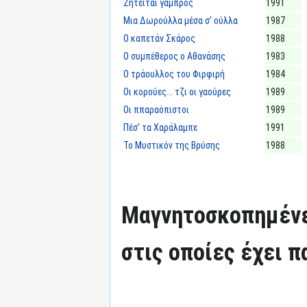
Ζητείται γαμπρός
1991
Μια Δωρούλλα μέσα σ' ούλλα
1987
Ο καπετάν Σκάρος
1988
Ο συμπέθερος ο Αθανάσης
1983
Ο τράουλλος του Φιρφιρή
1984
Οι κορούες... τζι οι γαούρες
1989
Οι ππαραόπιστοι
1989
Πέσ' τα Χαράλαμπε
1991
Το Μυστικόν της Βρύσης
1988
Μαγνητοσκοπημένε
στις οποίες έχει π