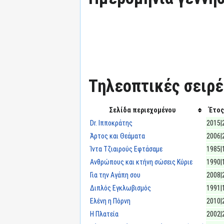
Τηλεοπτικές σειρές
Σελίδα περιεχομένου
Έτος
Dr. Ιπποκράτης
2015|
Άρτος και Θεάματα
2006|
Ίντα Τζιαιρούς Εφτάσαμε
1985|
Ανθρώπους και κτήνη σώσεις Κύριε
1990|
Για την Αγάπη σου
2008|
Διπλός Εγκλωβισμός
1991|
Ελένη η Πόρνη
2010|
Η Πλατεία
2002|