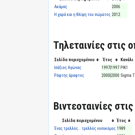
Ακάμας
2006
Η χαρά και η θλίψη του σώματος
2012
Τηλεταινίες στις ο
Σελίδα περιεχομένου
Έτος
Κανάλι
Ισάξιος Αγώνας
1997|1997
ΡΙΚ1
Ράφτης άραφτος
2000|2000
Sigma 
Βιντεοταινίες στις
Σελίδα περιεχομένου
Έτος
Ένας τρελλός... τρελλός νοσοκόμος
1989