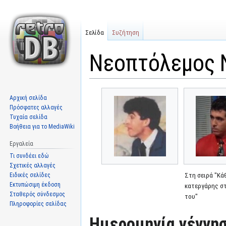
Σελίδα
Συζήτηση
Νεοπτόλεμος 
Μετάβαση
Πήδηση
Αρχική σελίδα
στην
στην
Πρόσφατες αλλαγές
πλοήγηση
αναζήτηση
Τυχαία σελίδα
Βοήθεια για το MediaWiki
Εργαλεία
Τι συνδέει εδώ
Σχετικές αλλαγές
Ειδικές σελίδες
Στη σειρά "Κά
Εκτυπώσιμη έκδοση
κατεργάρης σ
Σταθερός σύνδεσμος
του"
Πληροφορίες σελίδας
Ημερομηνία γέννησ