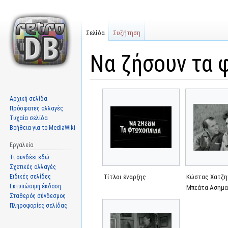
Σελίδα
Συζήτηση
Να ζήσουν τα 
Μετάβαση
Πήδηση
Αρχική σελίδα
στην
στην
Πρόσφατες αλλαγές
πλοήγηση
αναζήτηση
Τυχαία σελίδα
Βοήθεια για το MediaWiki
Εργαλεία
Τι συνδέει εδώ
Σχετικές αλλαγές
Ειδικές σελίδες
Τίτλοι έναρξης
Κώστας Χατζη
Εκτυπώσιμη έκδοση
Μπεάτα Ασημα
Σταθερός σύνδεσμος
Πληροφορίες σελίδας