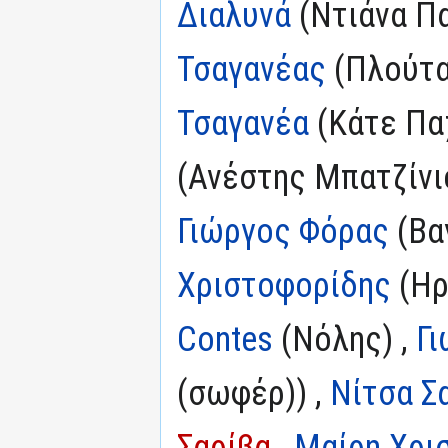
Διαλυνά
(Ντιάνα Π
Τσαγανέας
(Πλούτα
Τσαγανέα
(Κάτε Πα
(Ανέστης Μπατζίνιο
Γιώργος Φόρας
(Βα
Χριστοφορίδης
(Ηρ
Contes
(Νόλης) ,
Γι
(σωφέρ)) ,
Νίτσα Σ
Σαρίβα
,
Μαίρη Χρι