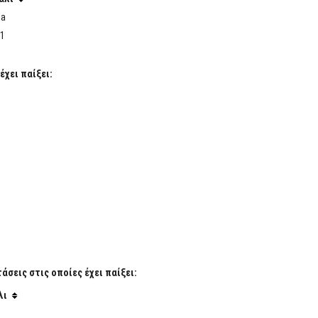
ha
1
έχει παίξει:
σεις στις οποίες έχει παίξει:
λι