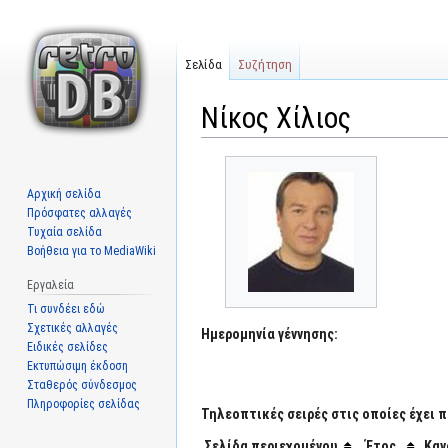
Σελίδα
Συζήτηση
Νίκος Χίλιος
Μετάβαση
Πήδηση
στην
στην
Αρχική σελίδα
πλοήγηση
αναζήτηση
Πρόσφατες αλλαγές
Τυχαία σελίδα
Βοήθεια για το MediaWiki
Εργαλεία
Τι συνδέει εδώ
Σχετικές αλλαγές
Ημερομηνία γέννησης:
Ειδικές σελίδες
Εκτυπώσιμη έκδοση
Σταθερός σύνδεσμος
Πληροφορίες σελίδας
Τηλεοπτικές σειρές στις οποίες έχει π
Σελίδα περιεχομένου
Έτος
Καν