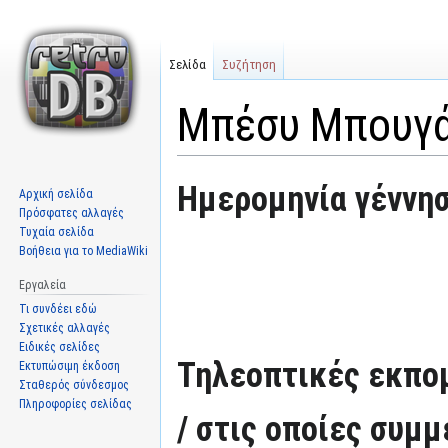
Σελίδα
Συζήτηση
Μπέσυ Μπουγ
Μετάβαση
Πήδηση
Ημερομηνία γέννησ
Αρχική σελίδα
στην
στην
Πρόσφατες αλλαγές
πλοήγηση
αναζήτηση
Τυχαία σελίδα
Βοήθεια για το MediaWiki
Εργαλεία
Τι συνδέει εδώ
Σχετικές αλλαγές
Ειδικές σελίδες
Τηλεοπτικές εκπομ
Εκτυπώσιμη έκδοση
Σταθερός σύνδεσμος
Πληροφορίες σελίδας
/ στις οποίες συμμ