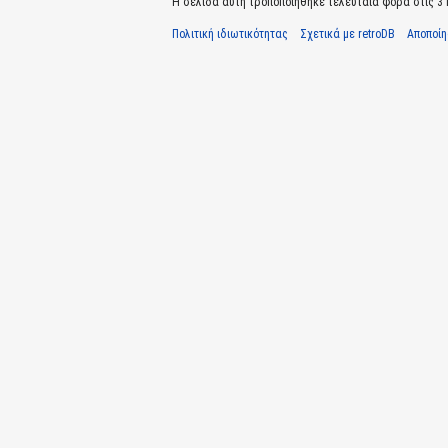
Η σελίδα αυτή τροποποιήθηκε τελευταία φορά στις 3 Ιο
Πολιτική ιδιωτικότητας
Σχετικά με retroDB
Αποποί