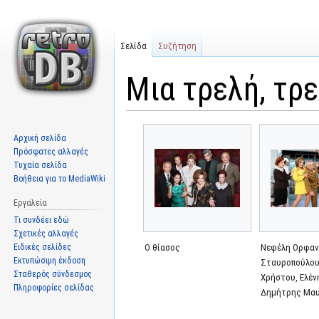
Σελίδα
Συζήτηση
Μια τρελή, τρ
Μετάβαση
Πήδηση
Αρχική σελίδα
στην
στην
Πρόσφατες αλλαγές
πλοήγηση
αναζήτηση
Τυχαία σελίδα
Βοήθεια για το MediaWiki
Εργαλεία
Τι συνδέει εδώ
Σχετικές αλλαγές
Ειδικές σελίδες
Ο θίασος
Νεφέλη Ορφαν
Εκτυπώσιμη έκδοση
Σταυροπούλου
Σταθερός σύνδεσμος
Χρήστου, Ελέν
Πληροφορίες σελίδας
Δημήτρης Μα