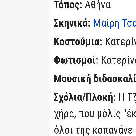
Τόπος:
Αθήνα
Σκηνικά:
Μαίρη Τσ
Κοστούμια:
Κατερί
Φωτισμοί:
Κατερίν
Μουσική διδασκαλί
Σχόλια/Πλοκή:
Η Τ
χήρα, που μόλις "έ
όλοι της κοπανάνε ό