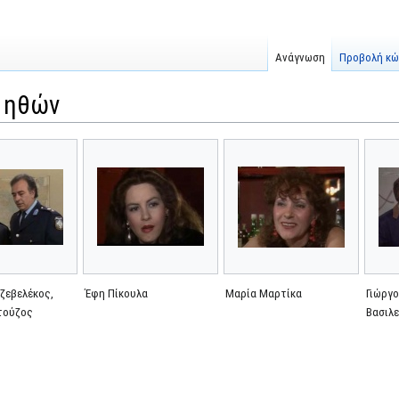
Ανάγνωση
Προβολή κώ
α ηθών
ζεβελέκος,
Έφη Πίκουλα
Μαρία Μαρτίκα
Γιώργο
τούζος
Βασιλ