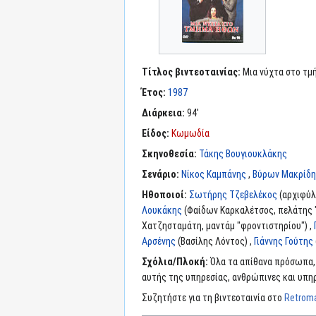
Τίτλος βιντεοταινίας:
Μια νύχτα στο τμ
Έτος:
1987
Διάρκεια:
94'
Είδος:
Κωμωδία
Σκηνοθεσία:
Τάκης Βουγιουκλάκης
Σενάριο:
Νίκος Καμπάνης
,
Βύρων Μακρίδ
Ηθοποιοί:
Σωτήρης Τζεβελέκος
(αρχιφύλ
Λουκάκης
(Φαίδων Καρκαλέτσος, πελάτης "
Χατζησταμάτη, μαντάμ "φροντιστηρίου") ,
Αρσένης
(Βασίλης Λόντος) ,
Γιάννης Γούτης
Σχόλια/Πλοκή:
Όλα τα απίθανα πρόσωπα, 
αυτής της υπηρεσίας, ανθρώπινες και υπηρ
Συζητήστε για τη βιντεοταινία στο
Retroma