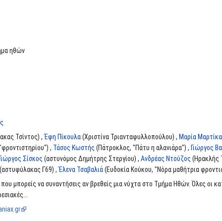
ήμα ηθών
ης
ακας Τσίντος) ,
Έφη Πίκουλα
(Χριστίνα Τριανταφυλλοπούλου) ,
Μαρία Μαρτίκα
φροντιστηρίου") ,
Τάσος Κωστής
(Πάτροκλος, "Πάτυ η αλανιάρα") ,
Γιώργος Βασ
Γιώργος Σίσκος
(αστυνόμος Δημήτρης Στεργίου) ,
Ανδρέας Ντούζος
(Ηρακλής 
(αστυφύλακας Γ69) ,
Έλενα Τσαβαλιά
(Ευδοκία Κούκου, "Νόρα μαθήτρια φροντισ
που μπορείς να συναντήσεις αν βρεθείς μια νύχτα στο Τμήμα Ηθών. Όλες οι κ
εσιακές...
niax.gr