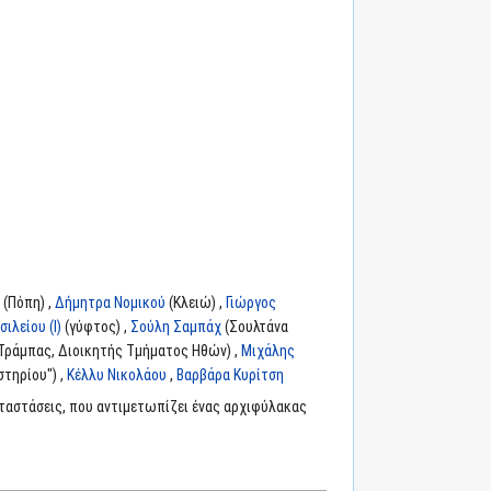
(Πόπη) ,
Δήμητρα Νομικού
(Κλειώ) ,
Γιώργος
ιλείου (I)
(γύφτος) ,
Σούλη Σαμπάχ
(Σουλτάνα
Τράμπας, Διοικητής Τμήματος Ηθών) ,
Μιχάλης
τηρίου") ,
Κέλλυ Νικολάου
,
Βαρβάρα Κυρίτση
αταστάσεις, που αντιμετωπίζει ένας αρχιφύλακας