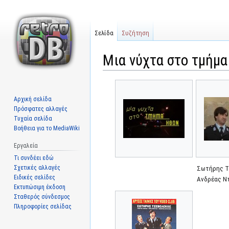
Σελίδα
Συζήτηση
Μια νύχτα στο τμήμ
Μετάβαση
Πήδηση
στην
στην
Αρχική σελίδα
πλοήγηση
αναζήτηση
Πρόσφατες αλλαγές
Τυχαία σελίδα
Βοήθεια για το MediaWiki
Εργαλεία
Τι συνδέει εδώ
Σχετικές αλλαγές
Σωτήρης Τ
Ειδικές σελίδες
Ανδρέας Ν
Εκτυπώσιμη έκδοση
Σταθερός σύνδεσμος
Πληροφορίες σελίδας