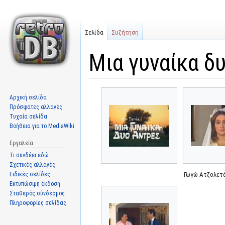
Σελίδα
Συζήτηση
Μια γυναίκα δ
Μετάβαση
Πήδηση
Αρχική σελίδα
στην
στην
Πρόσφατες αλλαγές
πλοήγηση
αναζήτηση
Τυχαία σελίδα
Βοήθεια για το MediaWiki
Εργαλεία
Τι συνδέει εδώ
Σχετικές αλλαγές
Ειδικές σελίδες
Γωγώ Ατζολετ
Εκτυπώσιμη έκδοση
Σταθερός σύνδεσμος
Πληροφορίες σελίδας