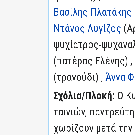
Βασίλης Πλατάκης
Ντάνος Λυγίζος
(Α
ψυχίατρος-ψυχαναλ
(πατέρας Ελένης) ,
(τραγούδι) ,
Άννα 
Σχόλια/Πλοκή:
Ο Κ
ταινιών, παντρεύτη
χωρίζουν μετά την