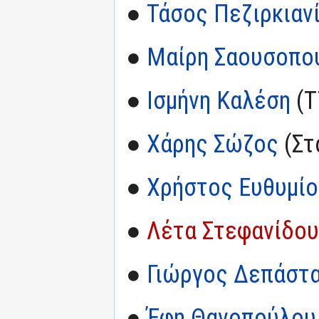
●
Τάσος Πεζιρκιαν
●
Μαίρη Σαουσοπο
●
Ισμήνη Καλέση
(Τ
●
Χάρης Σώζος
(Στ
●
Χρήστος Ευθυμίου
●
Λέτα Στεφανίδου
●
Γιώργος Δεπάστ
●
Έφη Θανοπούλου