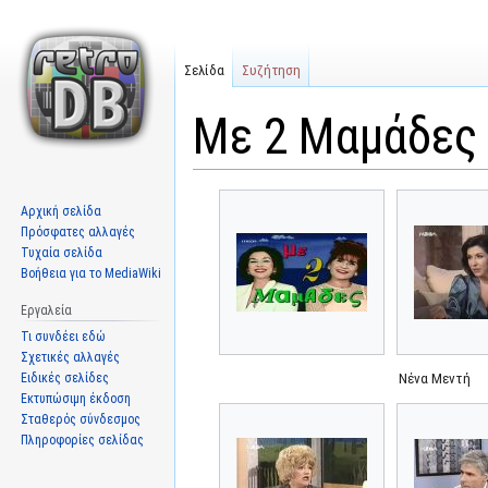
Σελίδα
Συζήτηση
Με 2 Μαμάδες
Μετάβαση
Πήδηση
Αρχική σελίδα
στην
στην
Πρόσφατες αλλαγές
πλοήγηση
αναζήτηση
Τυχαία σελίδα
Βοήθεια για το MediaWiki
Εργαλεία
Τι συνδέει εδώ
Σχετικές αλλαγές
Ειδικές σελίδες
Νένα Μεντή
Εκτυπώσιμη έκδοση
Σταθερός σύνδεσμος
Πληροφορίες σελίδας