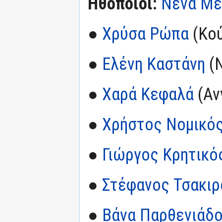
Ηθοποιοί:
Νένα Με
●
Χρύσα Ρώπα
(Κο
●
Ελένη Καστάνη
(Ν
●
Χαρά Κεφαλά
(Αν
●
Χρήστος Νομικό
●
Γιώργος Κρητικό
●
Στέφανος Τσακιρ
●
Βάνα Παρθενιάδ