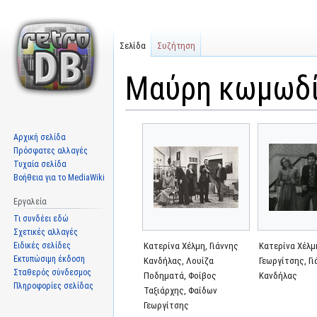
Σελίδα
Συζήτηση
Μαύρη κωμωδί
Μετάβαση
Πήδηση
Αρχική σελίδα
στην
στην
Πρόσφατες αλλαγές
πλοήγηση
αναζήτηση
Τυχαία σελίδα
Βοήθεια για το MediaWiki
Εργαλεία
Τι συνδέει εδώ
Σχετικές αλλαγές
Ειδικές σελίδες
Κατερίνα Χέλμη, Γιάννης
Κατερίνα Χέλμ
Εκτυπώσιμη έκδοση
Κανδήλας, Λουίζα
Γεωργίτσης, Γ
Σταθερός σύνδεσμος
Ποδηματά, Φοίβος
Κανδήλας
Πληροφορίες σελίδας
Ταξιάρχης, Φαίδων
Γεωργίτσης