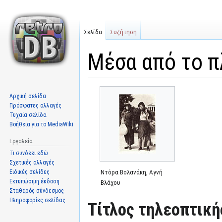
Σελίδα
Συζήτηση
Μέσα από το π
Μετάβαση
Πήδηση
Αρχική σελίδα
στην
στην
Πρόσφατες αλλαγές
πλοήγηση
αναζήτηση
Τυχαία σελίδα
Βοήθεια για το MediaWiki
Εργαλεία
Τι συνδέει εδώ
Σχετικές αλλαγές
Ειδικές σελίδες
Ντόρα Βολανάκη, Αγνή
Εκτυπώσιμη έκδοση
Βλάχου
Σταθερός σύνδεσμος
Πληροφορίες σελίδας
Τίτλος τηλεοπτική