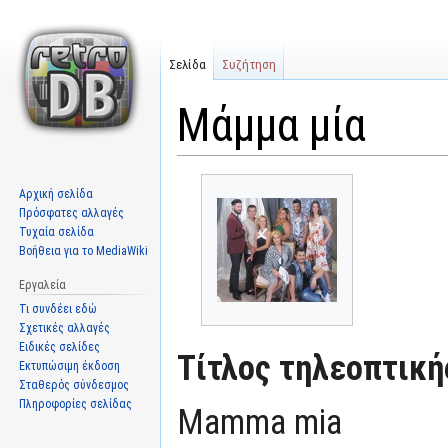
Σελίδα
Συζήτηση
Μάμμα μία
Μετάβαση
Πήδηση
Αρχική σελίδα
στην
στην
Πρόσφατες αλλαγές
πλοήγηση
αναζήτηση
Τυχαία σελίδα
Βοήθεια για το MediaWiki
Εργαλεία
Τι συνδέει εδώ
Σχετικές αλλαγές
Ειδικές σελίδες
Τίτλος τηλεοπτική
Εκτυπώσιμη έκδοση
Σταθερός σύνδεσμος
Πληροφορίες σελίδας
Mamma mia