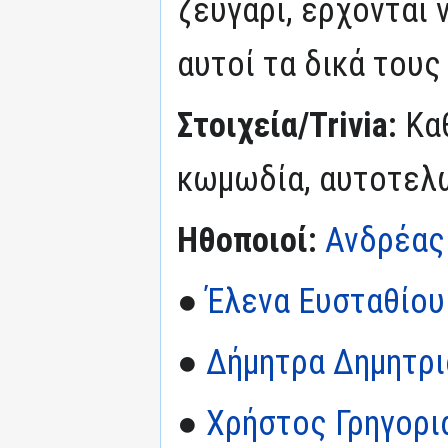
ζευγάρι, έρχονται
αυτοί τα δικά τους
Στοιχεία/Trivia:
Κα
κωμωδία, αυτοτελ
Ηθοποιοί:
Ανδρέας
●
Έλενα Ευσταθίου
●
Δήμητρα Δημητρ
●
Χρήστος Γρηγορι