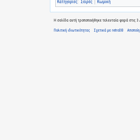
Κατηγορίες
:
Σειρές
Κωμική
Η σελίδα αυτή τροποποιήθηκε τελευταία φορά στις 3 Δ
Πολιτική ιδιωτικότητας
Σχετικά με retroDB
Αποποί