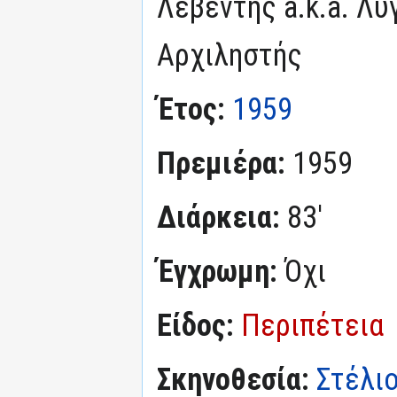
Λεβέντης a.k.a. Λύ
Αρχιληστής
Έτος:
1959
Πρεμιέρα:
1959
Διάρκεια:
83'
Έγχρωμη:
Όχι
Είδος:
Περιπέτεια
Σκηνοθεσία:
Στέλι