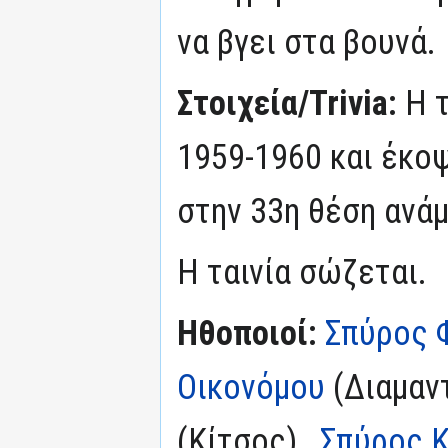
να βγει στα βουνά.
Στοιχεία/Trivia:
Η 
1959-1960 και έκοψ
στην 33η θέση ανάμ
Η ταινία σώζεται.
Ηθοποιοί:
Σπύρος 
Οικονόμου
(Διαμαν
(Κίτσος) ,
Σπύρος 