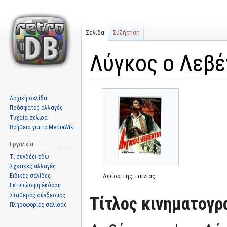
Σελίδα
Συζήτηση
Λύγκος ο Λεβέ
Μετάβαση
Πήδηση
Αρχική σελίδα
στην
στην
Πρόσφατες αλλαγές
πλοήγηση
αναζήτηση
Τυχαία σελίδα
Βοήθεια για το MediaWiki
Εργαλεία
Τι συνδέει εδώ
Σχετικές αλλαγές
Ειδικές σελίδες
Αφίσα της ταινίας
Εκτυπώσιμη έκδοση
Σταθερός σύνδεσμος
Τίτλος κινηματογρ
Πληροφορίες σελίδας