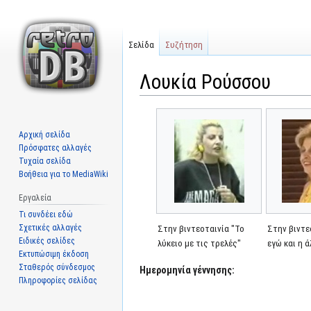
Σελίδα
Συζήτηση
Λουκία Ρούσσου
Μετάβαση
Πήδηση
στην
στην
Αρχική σελίδα
πλοήγηση
αναζήτηση
Πρόσφατες αλλαγές
Τυχαία σελίδα
Βοήθεια για το MediaWiki
Εργαλεία
Τι συνδέει εδώ
Σχετικές αλλαγές
Στην βιντεοταινία "Το
Στην βιντε
Ειδικές σελίδες
λύκειο με τις τρελές"
εγώ και η ά
Εκτυπώσιμη έκδοση
Σταθερός σύνδεσμος
Ημερομηνία γέννησης:
Πληροφορίες σελίδας