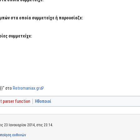
μπών στα οποία συμμετείχε ή παρουσίαζε:
ίες συμμετείχε:
}}" στο
Retromaniax.gr
 parser function
Ηθοποιοί
 23 Ιανουαρίου 2014, στις 23:14.
οποίηση ευθυνών