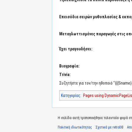
Επεισόδια σειρών μυθοπλασίας & εκπο
Μεταγλωττισμένες παραγωγές στις οπο
Έχει τραγουδήσει:
Βιογραφία:
Trivia:
Συζητήστε για τον/την ηθοποιό "{{{Sname}
Κατηγορίες
:
Pages using DynamicPageList
Η σελίδα αυτή τροποποιήθηκε τελευταία φορά στις
Πολιτική ιδιωτικότητας
Σχετικά με retroDB
Απ