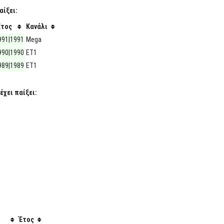
αίξει:
Έτος
Κανάλι
991|1991
Mega
990|1990
ΕΤ1
989|1989
ΕΤ1
έχει παίξει:
Έτος