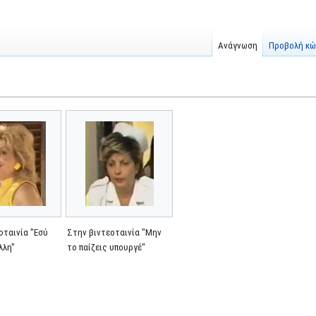
Ανάγνωση
Προβολή κώ
οταινία "Εσύ
Στην βιντεοταινία "Μην
λλη"
το παίζεις υπουργέ"