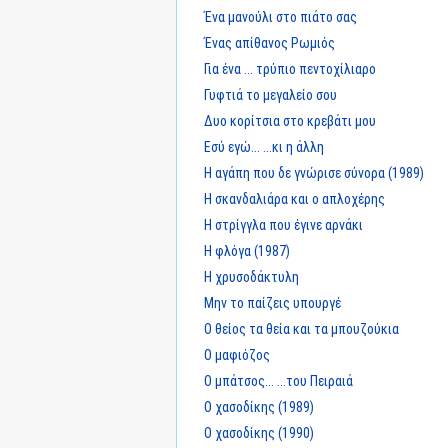
Ένα μανούλι στο πιάτο σας
Ένας απίθανος Ρωμιός
Για ένα ... τρύπιο πεντοχίλιαρο
Γυφτιά το μεγαλείο σου
Δυο κορίτσια στο κρεβάτι μου
Εσύ εγώ... ...κι η άλλη
Η αγάπη που δε γνώρισε σύνορα (1989)
Η σκανδαλιάρα και ο απλοχέρης
Η στρίγγλα που έγινε αρνάκι
Η φλόγα (1987)
Η χρυσοδάκτυλη
Μην το παίζεις υπουργέ
Ο θείος τα θεία και τα μπουζούκια
Ο μαφιόζος
Ο μπάτσος... ...του Πειραιά
Ο χασοδίκης (1989)
Ο χασοδίκης (1990)