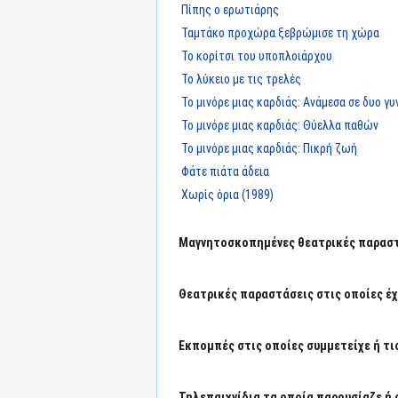
Πίπης ο ερωτιάρης
Ταμτάκο προχώρα ξεβρώμισε τη χώρα
Το κορίτσι του υποπλοιάρχου
Το λύκειο με τις τρελές
Το μινόρε μιας καρδιάς: Ανάμεσα σε δυο γυ
Το μινόρε μιας καρδιάς: Θύελλα παθών
Το μινόρε μιας καρδιάς: Πικρή ζωή
Φάτε πιάτα άδεια
Χωρίς όρια (1989)
Μαγνητοσκοπημένες θεατρικές παραστά
Θεατρικές παραστάσεις στις οποίες έχε
Εκπομπές στις οποίες συμμετείχε ή τι
Τηλεπαιχνίδια τα οποία παρουσίαζε ή 