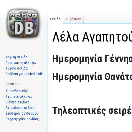
Σελίδα
Συζήτηση
Λέλα Αγαπητο
Μετάβαση
Πήδηση
Ημερομηνία Γέννησ
Αρχική σελίδα
στην
στην
Πρόσφατες αλλαγές
πλοήγηση
αναζήτηση
Τυχαία σελίδα
Ημερομηνία Θανάτ
Βοήθεια για το MediaWiki
Εργαλεία
Τι συνδέει εδώ
Σχετικές αλλαγές
Ειδικές σελίδες
Τηλεοπτικές σειρές
Εκτυπώσιμη έκδοση
Σταθερός σύνδεσμος
Πληροφορίες σελίδας