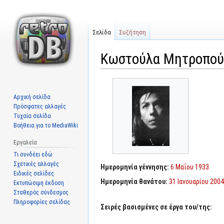
Σελίδα
Συζήτηση
Κωστούλα Μητροπού
Μετάβαση
Πήδηση
στην
στην
Αρχική σελίδα
πλοήγηση
αναζήτηση
Πρόσφατες αλλαγές
Τυχαία σελίδα
Βοήθεια για το MediaWiki
Εργαλεία
Τι συνδέει εδώ
Σχετικές αλλαγές
Ημερομηνία γέννησης:
6 Μαΐου 1933
Ειδικές σελίδες
Ημερομηνία θανάτου:
31 Ιανουαρίου 2004
Εκτυπώσιμη έκδοση
Σταθερός σύνδεσμος
Πληροφορίες σελίδας
Σειρές βασισμένες σε έργα του/της: