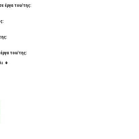
σε έργα του/της:
ς:
της:
έργα του/της:
λι