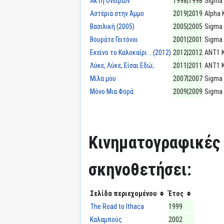
Ακτή Ονείρων
1998|1998
Sigma
Αστέρια στην Άμμο
2019|2019
Alpha 
Βασιλική (2005)
2005|2005
Sigma
Βουράτε Γειτόνοι
2001|2001
Sigma
Εκείνο το Καλοκαίρι... (2012)
2012|2012
ΑΝΤ1 
Λύκε, Λύκε, Είσαι Εδώ;
2011|2011
ΑΝΤ1 
Μίλα μου
2007|2007
Sigma
Μόνο Μια Φορά
2009|2009
Sigma
Κινηματογραφικές τ
σκηνοθετήσει:
Σελίδα περιεχομένου
Έτος
The Road to Ithaca
1999
Καλαμπούς
2002