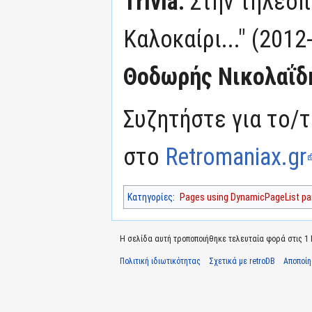
Trivia:
Στην τηλεοπ
Καλοκαίρι..." (201
Θοδωρής Νικολαΐδ
Συζητήστε για το/τ
στο
Retromaniax.gr
Κατηγορίες
:
Pages using DynamicPageList par
Η σελίδα αυτή τροποποιήθηκε τελευταία φορά στις 1 Ιο
Πολιτική ιδιωτικότητας
Σχετικά με retroDB
Αποποί