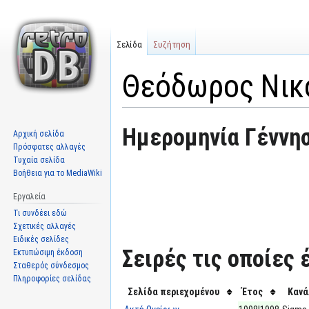
Σελίδα
Συζήτηση
Θεόδωρος Νικ
Μετάβαση
Πήδηση
Ημερομηνία Γέννησ
Αρχική σελίδα
στην
στην
Πρόσφατες αλλαγές
πλοήγηση
αναζήτηση
Τυχαία σελίδα
Βοήθεια για το MediaWiki
Εργαλεία
Τι συνδέει εδώ
Σχετικές αλλαγές
Ειδικές σελίδες
Σειρές τις οποίες 
Εκτυπώσιμη έκδοση
Σταθερός σύνδεσμος
Πληροφορίες σελίδας
Σελίδα περιεχομένου
Έτος
Κανά