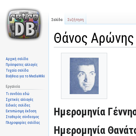
Σελίδα
Συζήτηση
Θάνος Αρώνης
Μετάβαση
Πήδηση
Αρχική σελίδα
στην
στην
Πρόσφατες αλλαγές
πλοήγηση
αναζήτηση
Τυχαία σελίδα
Βοήθεια για το MediaWiki
Εργαλεία
Τι συνδέει εδώ
Σχετικές αλλαγές
Ειδικές σελίδες
Ημερομηνία Γέννησ
Εκτυπώσιμη έκδοση
Σταθερός σύνδεσμος
Πληροφορίες σελίδας
Ημερομηνία Θανάτ