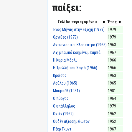
παίξει:
Σελίδα περιεχομένου
Έτος
Ένας Μήνας στην Εξοχή (1979)
1979
Όρνιθες (1979)
1979
Αντώνιος και Κλεοπάτρα (1963)
1963
Αχ! μπαμπά καημένε μπαμπά
1967
Η Κυρία Μόρλι
1966
Η Τρελλή του Σαγιό (1966)
1966
Κροίσος
1963
Λούλου (1965)
1965
Μακμπέθ (1981)
1981
Ο πύργος
1964
Ο υπάλληλος
1979
Οντίν (1962)
1962
Ουδέν αξιοσημείωτον
1952
Πέερ Γκυντ
1967