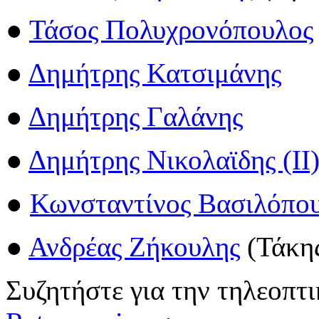
●
Τάσος Πολυχρονόπουλος
●
Δημήτρης Κατσιμάνης
●
Δημήτρης Γαλάνης
●
Δημήτρης Νικολαϊδης (II
●
Κωνσταντίνος Βασιλόπο
●
Ανδρέας Ζήκουλης
(Τάκης
Συζητήστε για την τηλεοπτι