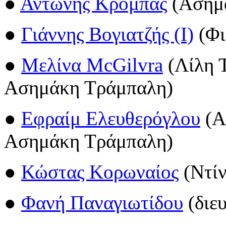
●
Αντώνης Κρόμπας
(Ασημά
●
Γιάννης Βογιατζής (I)
(Φι
●
Μελίνα McGilvra
(Λίλη 
Ασημάκη Τράμπαλη)
●
Εφραίμ Ελευθερόγλου
(Α
Ασημάκη Τράμπαλη)
●
Κώστας Κορωναίος
(Ντίν
●
Φανή Παναγιωτίδου
(διε