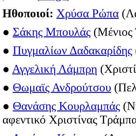
Ηθοποιοί:
Χρύσα Ρώπα
(Λ
●
Σάκης Μπουλάς
(Μένιος
●
Πυγμαλίων Δαδακαρίδης
●
Αγγελική Λάμπρη
(Χριστ
●
Θωμαϊς Ανδρούτσου
(Πελ
●
Θανάσης Κουρλαμπάς
(Ν
αφεντικό Χριστίνας Τράμπ