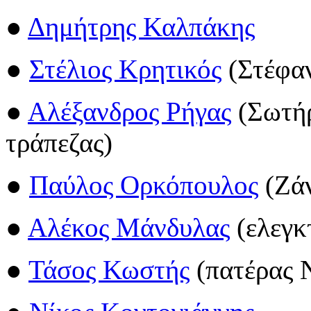
●
Δημήτρης Καλπάκης
●
Στέλιος Κρητικός
(Στέφα
●
Αλέξανδρος Ρήγας
(Σωτήρ
τράπεζας)
●
Παύλος Ορκόπουλος
(Ζάν
●
Αλέκος Μάνδυλας
(ελεγκ
●
Τάσος Κωστής
(πατέρας 