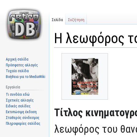
Σελίδα
Συζήτηση
Η λεωφόρος τ
Μετάβαση
Πήδηση
Αρχική σελίδα
στην
στην
Πρόσφατες αλλαγές
πλοήγηση
αναζήτηση
Τυχαία σελίδα
Βοήθεια για το MediaWiki
Εργαλεία
Τι συνδέει εδώ
Σχετικές αλλαγές
Ειδικές σελίδες
Τίτλος κινηματογρ
Εκτυπώσιμη έκδοση
Σταθερός σύνδεσμος
Πληροφορίες σελίδας
λεωφόρος του θαν