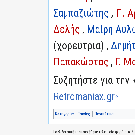
Σαμπαζιώτης
,
Π. Α
Δελής
,
Μαίρη Αυλ
(χορεύτρια) ,
Δημή
Παπακώστας
,
Γ. Μ
Συζητήστε για την 
Retromaniax.gr
Κατηγορίες
:
Ταινίες
Περιπέτεια
Η σελίδα αυτή τροποποιήθηκε τελευταία φορά στις 6 Δ