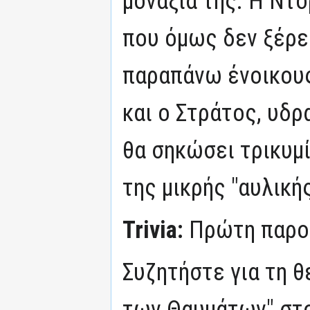
μοναξιά της. Η Ντό
που όμως δεν ξέρει
παραπάνω ένοικους
και ο Στράτος, υδρ
θα σηκώσει τρικυμ
της μικρής "αυλική
Trivia:
Πρώτη παρο
Συζητήστε για τη 
των Θαυμάτων" στ