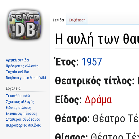
Σελίδα
Συζήτηση
Η αυλή των θα
Μετάβαση
Πήδηση
Έτος:
1957
Αρχική σελίδα
στην
στην
Πρόσφατες αλλαγές
πλοήγηση
αναζήτηση
Τυχαία σελίδα
Θεατρικός τίτλος:
Βοήθεια για το MediaWiki
Εργαλεία
Είδος:
Δράμα
Τι συνδέει εδώ
Σχετικές αλλαγές
Ειδικές σελίδες
Εκτυπώσιμη έκδοση
Θέατρο:
Θέατρο Τέ
Σταθερός σύνδεσμος
Πληροφορίες σελίδας
Θίασος:
Θέατρο Τέ