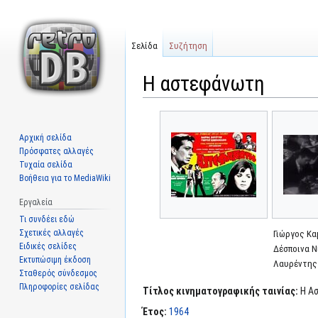
Σελίδα
Συζήτηση
Η αστεφάνωτη
Μετάβαση
Πήδηση
στην
στην
Αρχική σελίδα
πλοήγηση
αναζήτηση
Πρόσφατες αλλαγές
Τυχαία σελίδα
Βοήθεια για το MediaWiki
Εργαλεία
Τι συνδέει εδώ
Σχετικές αλλαγές
Γιώργος Κα
Ειδικές σελίδες
Δέσποινα Ν
Εκτυπώσιμη έκδοση
Λαυρέντης
Σταθερός σύνδεσμος
Πληροφορίες σελίδας
Τίτλος κινηματογραφικής ταινίας:
Η Α
Έτος:
1964