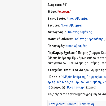
Διάρκεια:
89'
Είδος:
Κοινωνική
Σκηνοθεσία:
Νίκος Αβραμέας
Σενάριο:
Νίκος Αβραμέας
Φωτογραφία:
Γιώργος Καβάγιας
Μουσική σύνθεση:
Κώστας Καρουσάκης
,
Παραγωγός:
Νίκος Αβραμέας
Περίληψη/Σχόλια:
Ο Πέτρος (Γιώργος Καμ
(Μάρθα Βούρτση). Πριν όμως φθάσουν στο γά
οικογένεια του. Τελικά όμως ο Τσάμης μεταν
Στοιχεία/Trivia:
Η ταινία προβλήθηκε τη σ
Ηθοποιοί:
Μάρθα Βούρτση
,
Γιώργος Καμπ
Κριτή
,
Κία Μπόζου
,
Χρυσούλα Διαβάτη
,
Ζ
(I)
(τραγούδι) ,
Βίκυ Τζινιέρη
(χορός)
Συζητήστε για την κινηματογραφική ταινί
Κατηγορίες
:
Ταινίες
Κοινωνική