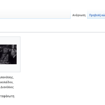
Ανάγνωση
Προβολή κώ
μπανέλλης,
ικολαΐδου,
 Διανέλλος
στεφάνωτη