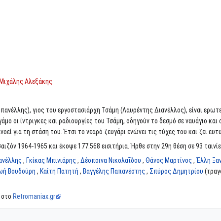
Μιχάλης Αλεξάκης
πανέλλης), γιος του εργοστασιάρχη Τσάμη (Λαυρέντης Διανέλλος), είναι ερωτ
μο οι ίντριγκες και ραδιουργίες του Τσάμη, οδηγούν το δεσμό σε ναυάγιο και 
οεί για τη στάση του. Έτσι το νεαρό ζευγάρι ενώνει τις τύχες του και ζει ευτυ
αιζόν 1964-1965 και έκοψε 177.568 εισιτήρια. Ήρθε στην 29η θέση σε 93 ταινίε
ανέλλης
,
Γκίκας Μπινιάρης
,
Δέσποινα Νικολαΐδου
,
Θάνος Μαρτίνος
,
Έλλη Ξα
ωή Βουδούρη
,
Καίτη Πατητή
,
Βαγγέλης Παπανέστης
,
Σπύρος Δημητρίου
(τραγο
α στο
Retromaniax.gr