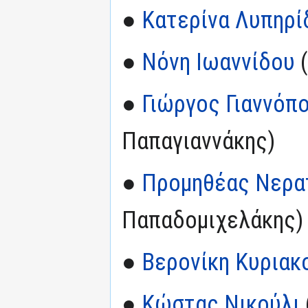
●
Κατερίνα Λυπηρί
●
Νόνη Ιωαννίδου
(
●
Γιώργος Γιαννόπ
Παπαγιαννάκης)
●
Προμηθέας Νερατ
Παπαδομιχελάκης)
●
Βερονίκη Κυρια
●
Κώστας Νικούλι