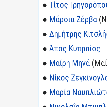
●
Τίτος Γρηγορόπο
●
Μάρσια Ζέρβα
(Ν
●
Δημήτρης Κιτσλή
●
Άπος Κυπραίος
●
Μαίρη Μηνά
(Μαί
●
Νίκος Ζεγκίνογλ
●
Μαρία Ναυπλιώτ
●
Νικολαΐς Μπιμπλ