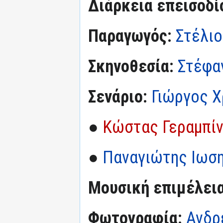
Διάρκεια επεισοδί
Παραγωγός:
Στέλι
Σκηνοθεσία:
Στέφα
Σενάριο:
Γιώργος 
●
Κώστας Γεραμπί
●
Παναγιώτης Ιωσ
Μουσική επιμέλεια
Φωτογραφία:
Ανδρ