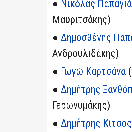
●
Νικόλας Παπαγιά
Μαυριτσάκης)
●
Δημοσθένης Παπ
Ανδρουλιδάκης)
●
Γωγώ Καρτσάνα
(
●
Δημήτρης Ξανθό
Γερωνυμάκης)
●
Δημήτρης Κίτσος