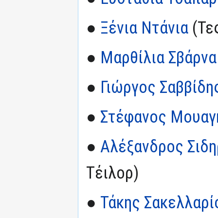
●
Ξένια Ντάνια
(Τε
●
Μαρθίλια Σβάρνα
●
Γιώργος Σαββίδη
●
Στέφανος Μουαγ
●
Αλέξανδρος Σιδ
Τέιλορ)
●
Τάκης Σακελλαρίο