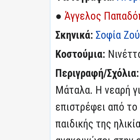
●
Άγγελος Παπαδό
Σκηνικά:
Σοφία Ζο
Κοστούμια:
Νινέττ
Περιγραφή/Σχόλια
Μάταλα. Η νεαρή γ
επιστρέφει από το 
παιδικής της ηλικί