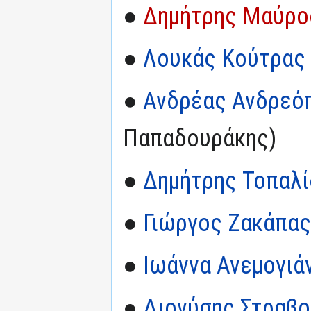
●
Δημήτρης Μαύρο
●
Λουκάς Κούτρας
●
Ανδρέας Ανδρεό
Παπαδουράκης)
●
Δημήτρης Τοπαλί
●
Γιώργος Ζακάπας
●
Ιωάννα Ανεμογιά
●
Διονύσης Στραβ