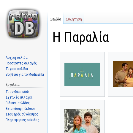
Σελίδα
Συζήτηση
Η Παραλία
Μετάβαση
Πήδηση
Αρχική σελίδα
στην
στην
Πρόσφατες αλλαγές
πλοήγηση
αναζήτηση
Τυχαία σελίδα
Βοήθεια για το MediaWiki
Εργαλεία
Τι συνδέει εδώ
Σχετικές αλλαγές
Ειδικές σελίδες
Εκτυπώσιμη έκδοση
Σταθερός σύνδεσμος
Πληροφορίες σελίδας