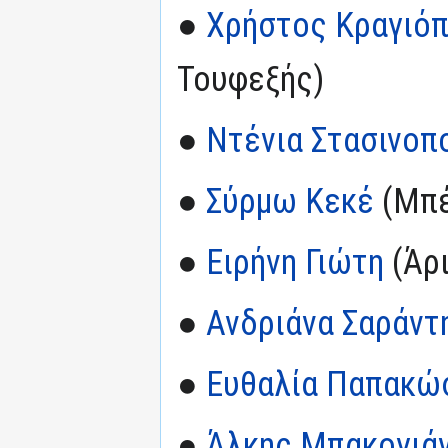
●
Χρήστος Κραγιό
Τουφεξής)
●
Ντένια Στασινοπ
●
Σύρμω Κεκέ
(Μπέ
●
Ειρήνη Γιώτη
(Άρι
●
Ανδριάνα Σαράντ
●
Ευθαλία Παπακώ
●
Άλκης Μπακογιά