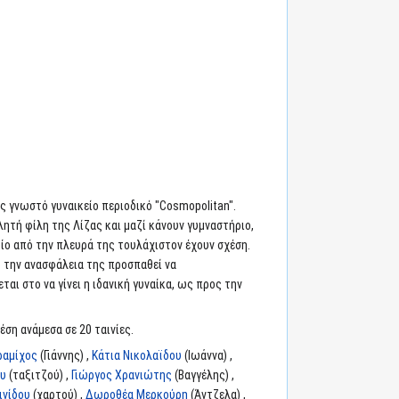
ως γνωστό γυναικείο περιοδικό "Cosmopolitan".
λλητή φίλη της Λίζας και μαζί κάνουν γυμναστήριο,
ποίο από την πλευρά της τουλάχιστον έχουν σχέση.
πό την ανασφάλεια της προσπαθεί να
αι στο να γίνει η ιδανική γυναίκα, ως προς την
έση ανάμεσα σε 20 ταινίες.
ραμίχος
(Γιάννης) ,
Κάτια Νικολαϊδου
(Ιωάννα) ,
ου
(ταξιτζού) ,
Γιώργος Χρανιώτης
(Βαγγέλης) ,
ινίδου
(χαρτού) ,
Δωροθέα Μερκούρη
(Άντζελα) ,