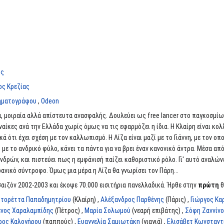
ος
ος Κρεζίας
νηματογράφου
,
Odeon
ία, μοιραία αλλά απίστευτα ανασφαλής. Δουλεύει ως free lancer στο παγκοσμί
υναίκες ανά την Ελλάδα χωρίς όμως να τις εφαρμόζει η ίδια. Η Κλαίρη είναι κο
ά ότι έχει σχέση με τον καλλωπισμό. Η Λίζα είναι μαζί με το Γιάννη, με τον ο
με το ανδρικό φύλο, κάνει τα πάντα για να βρει έναν κανονικό άντρα. Μέσα α
ών, και πιστεύει πως η εμφάνισή παίζει καθοριστικό ρόλο. Γι' αυτό αναλώνετ
δανικό σύντροφο. Όμως μια μέρα η Λίζα θα γνωρίσει τον Πάρη...
σαιζόν 2002-2003 και έκοψε 70.000 εισιτήρια πανελλαδικά. Ήρθε στην
πρώτη
θ
τορέττα Παπαδημητρίου
(Κλαίρη) ,
Αλέξανδρος Παρθένης
(Πάρις) ,
Γιώργος Κα
ένος Χαραλαμπίδης
(Πέτρος) ,
Μαρία Σολωμού
(νεαρή επιβάτης) ,
Σόφη Ζαννίν
ρος Καλογήρου
(παππούς) ,
Ευαγγελία Σαμιωτάκη
(γιαγιά) ,
Ελισάβετ Κωνσταντ