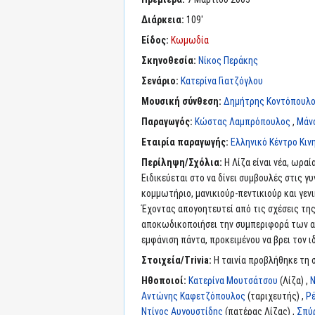
Διάρκεια:
109'
Είδος:
Κωμωδία
Σκηνοθεσία:
Νίκος Περάκης
Σενάριο:
Κατερίνα Γιατζόγλου
Μουσική σύνθεση:
Δημήτρης Κοντόπουλ
Παραγωγός:
Κώστας Λαμπρόπουλος
,
Μάν
Εταιρία παραγωγής:
Ελληνικό Κέντρο Κι
Περίληψη/Σχόλια:
Η Λίζα είναι νέα, ωρα
Ειδικεύεται στο να δίνει συμβουλές στις γ
κομμωτήριο, μανικιούρ-πεντικιούρ και γενικ
Έχοντας απογοητευτεί από τις σχέσεις της 
αποκωδικοποιήσει την συμπεριφορά των ανδρ
εμφάνιση πάντα, προκειμένου να βρει τον ι
Στοιχεία/Trivia:
Η ταινία προβλήθηκε τη 
Ηθοποιοί:
Κατερίνα Μουτσάτσου
(Λίζα) ,
Ν
Αντώνης Καφετζόπουλος
(ταριχευτής) ,
Ρ
Ντίνος Αυγουστίδης
(πατέρας Λίζας) ,
Σπύ