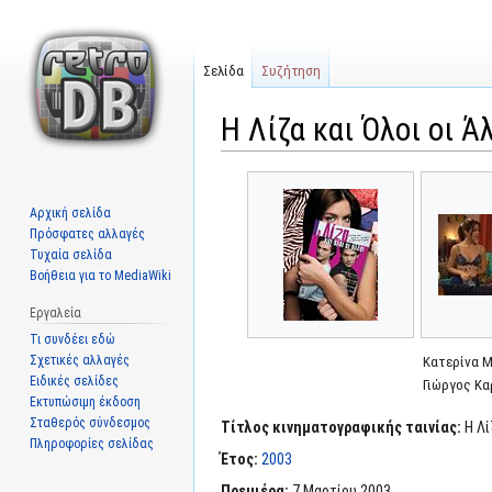
Σελίδα
Συζήτηση
Η Λίζα και Όλοι οι Ά
Μετάβαση
Πήδηση
στην
στην
Αρχική σελίδα
πλοήγηση
αναζήτηση
Πρόσφατες αλλαγές
Τυχαία σελίδα
Βοήθεια για το MediaWiki
Εργαλεία
Τι συνδέει εδώ
Σχετικές αλλαγές
Κατερίνα 
Ειδικές σελίδες
Γιώργος Κα
Εκτυπώσιμη έκδοση
Σταθερός σύνδεσμος
Τίτλος κινηματογραφικής ταινίας:
Η Λί
Πληροφορίες σελίδας
Έτος:
2003
Πρεμιέρα:
7 Μαρτίου 2003