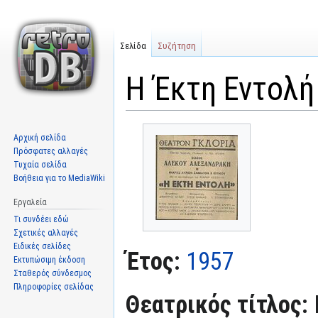
Σελίδα
Συζήτηση
Η Έκτη Εντολή
Μετάβαση
Πήδηση
Αρχική σελίδα
στην
στην
Πρόσφατες αλλαγές
πλοήγηση
αναζήτηση
Τυχαία σελίδα
Βοήθεια για το MediaWiki
Εργαλεία
Τι συνδέει εδώ
Σχετικές αλλαγές
Ειδικές σελίδες
Έτος:
1957
Εκτυπώσιμη έκδοση
Σταθερός σύνδεσμος
Πληροφορίες σελίδας
Θεατρικός τίτλος: