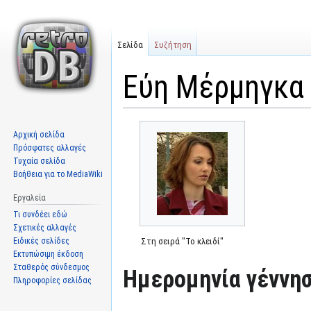
Σελίδα
Συζήτηση
Εύη Μέρμηγκα
Μετάβαση
Πήδηση
Αρχική σελίδα
στην
στην
Πρόσφατες αλλαγές
πλοήγηση
αναζήτηση
Τυχαία σελίδα
Βοήθεια για το MediaWiki
Εργαλεία
Τι συνδέει εδώ
Σχετικές αλλαγές
Ειδικές σελίδες
Στη σειρά "Το κλειδί"
Εκτυπώσιμη έκδοση
Σταθερός σύνδεσμος
Ημερομηνία γέννησ
Πληροφορίες σελίδας