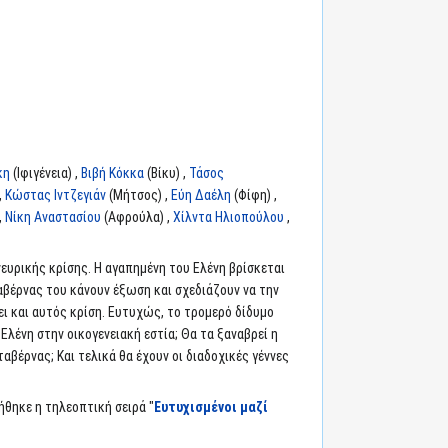
κη
(Ιφιγένεια) ,
Βιβή Κόκκα
(Βίκυ) ,
Τάσος
,
Κώστας Ιντζεγιάν
(Μήτσος) ,
Εύη Δαέλη
(Φίφη) ,
,
Νίκη Αναστασίου
(Αφρούλα) ,
Χίλντα Ηλιοπούλου
,
νευρικής κρίσης. Η αγαπημένη του Ελένη βρίσκεται
ταβέρνας του κάνουν έξωση και σχεδιάζουν να την
ι και αυτός κρίση. Ευτυχώς, το τρομερό δίδυμο
λένη στην οικογενειακή εστία; Θα τα ξαναβρεί η
αβέρνας; Και τελικά θα έχουν οι διαδοχικές γέννες
θηκε η τηλεοπτική σειρά "
Ευτυχισμένοι μαζί