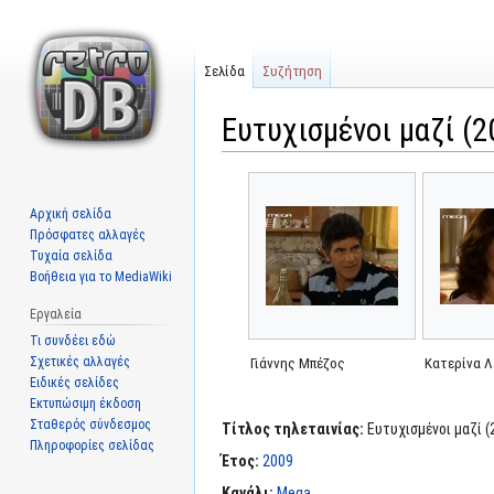
Σελίδα
Συζήτηση
Ευτυχισμένοι μαζί (2
Μετάβαση
Πήδηση
στην
στην
Αρχική σελίδα
πλοήγηση
αναζήτηση
Πρόσφατες αλλαγές
Τυχαία σελίδα
Βοήθεια για το MediaWiki
Εργαλεία
Τι συνδέει εδώ
Σχετικές αλλαγές
Γιάννης Μπέζος
Κατερίνα 
Ειδικές σελίδες
Εκτυπώσιμη έκδοση
Σταθερός σύνδεσμος
Τίτλος τηλεταινίας:
Ευτυχισμένοι μαζί (
Πληροφορίες σελίδας
Έτος:
2009
Κανάλι:
Mega