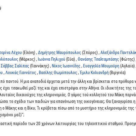
9
τερίνα Λέχου
(Ελένη) ,
Δημήτρης Μαυρόπουλος
(Σπύρος) ,
Αλεξάνδρα Παντελά
υλόπουλος
(Μάρκος) ,
Ιωάννα Πηλιχού
(Εύα) ,
Θανάσης Τσαλταμπάσης
(Φώτης) 
,
Σάββας Σαλίπας
(Γιαννάκης) ,
Νίκος Ιωαννίδης
,
Ευαγγελία Μουμούρη
(Αγλαϊα) 
ου
,
Λουκάς Γιαννάτος
,
Βασίλης Θωμόπουλος
,
Έμιλυ Κολιανδρή
(Βιργινία)
πό παντού. Η μια αναποδιά έρχεται μετά την άλλη και βρίσκεται στα πρόθυρα 
ς έχει τσακωθεί μαζί της και έχει επιστρέψει στην Αθήνα. Οι ιδιοκτήτες της 
ελευταίος δικαιούχος της κληρονομιάς. Ο γάμος τού κολλητού του Μάκη περνάε
σει το σχέδιο των παιδιών για επανένωση της οικογένειας; Θα ξαναγυρίσει η Ε
 ο Μάκης και η Βίκυ; Τι κρύβεται πίσω από το μυστήριο της κληρονομιάς της τ
ισμένοι μαζί";
αστική περίοδο των 20 χρόνων λειτουργίας του τηλεοπτικού σταθμού. Προηγή