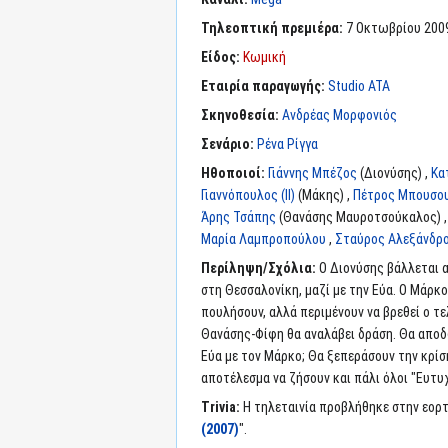
Τηλεοπτική πρεμιέρα:
7 Οκτωβρίου 200
Είδος:
Κωμική
Εταιρία παραγωγής:
Studio ATA
Σκηνοθεσία:
Ανδρέας Μορφονιός
Σενάριο:
Ρένα Ρίγγα
Ηθοποιοί:
Γιάννης Μπέζος
(Διονύσης) ,
Κα
Γιαννόπουλος (II)
(Μάκης) ,
Πέτρος Μπουσο
Άρης Τσάπης
(Θανάσης Μαυροτσούκαλος) 
Μαρία Λαμπροπούλου
,
Σταύρος Αλεξάνδρ
Περίληψη/Σχόλια:
Ο Διονύσης βάλλεται α
στη Θεσσαλονίκη, μαζί με την Εύα. Ο Μάρκο
πουλήσουν, αλλά περιμένουν να βρεθεί ο τ
Θανάσης-Φίφη θα αναλάβει δράση. Θα αποδώ
Εύα με τον Μάρκο; Θα ξεπεράσουν την κρίση
αποτέλεσμα να ζήσουν και πάλι όλοι "Ευτυχ
Trivia:
Η τηλεταινία προβλήθηκε στην εορτ
(2007)
".