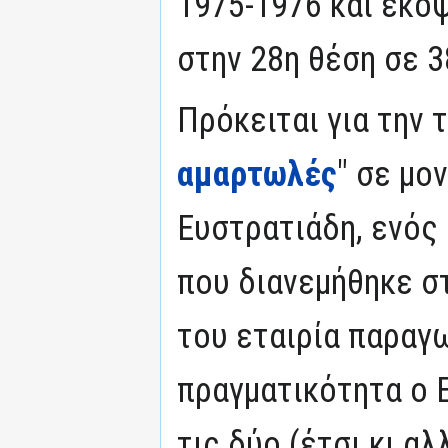
1975-1976 και έκοψ
στην 28η θέση σε 3
Πρόκειται για την τ
αμαρτωλές
" σε μο
Ευστρατιάδη, ενός
που διανεμήθηκε στ
του εταιρία παραγω
πραγματικότητα ο 
τις δύο (έτσι κι α