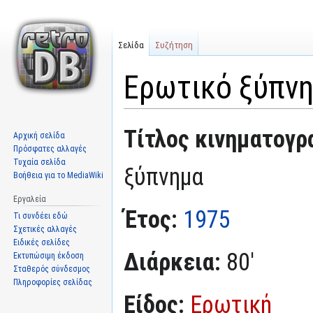
Σελίδα
Συζήτηση
Ερωτικό ξύπν
Μετάβαση
Πήδηση
Τίτλος κινηματογρ
Αρχική σελίδα
στην
στην
Πρόσφατες αλλαγές
πλοήγηση
αναζήτηση
Τυχαία σελίδα
ξύπνημα
Βοήθεια για το MediaWiki
Εργαλεία
Έτος:
1975
Τι συνδέει εδώ
Σχετικές αλλαγές
Ειδικές σελίδες
Διάρκεια:
80'
Εκτυπώσιμη έκδοση
Σταθερός σύνδεσμος
Πληροφορίες σελίδας
Είδος:
Ερωτική