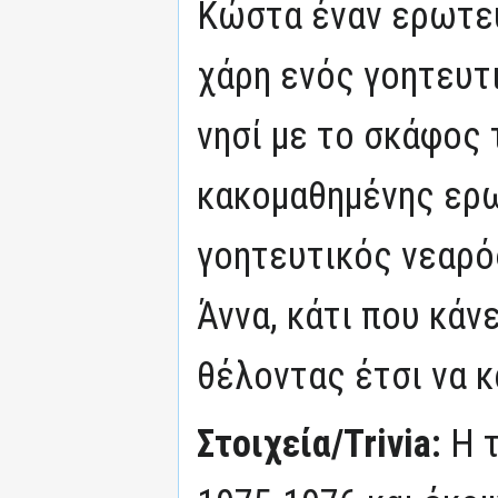
Κώστα έναν ερωτευ
χάρη ενός γοητευτ
νησί με το σκάφος 
κακομαθημένης ερω
γοητευτικός νεαρό
Άννα, κάτι που κάν
θέλοντας έτσι να 
Στοιχεία/Trivia:
Η 