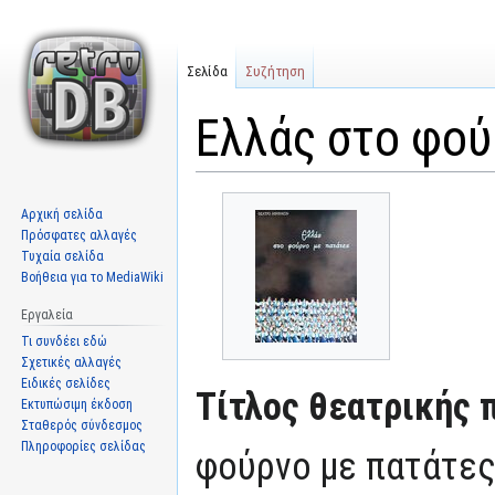
Σελίδα
Συζήτηση
Ελλάς στο φού
Μετάβαση
Πήδηση
Αρχική σελίδα
στην
στην
Πρόσφατες αλλαγές
πλοήγηση
αναζήτηση
Τυχαία σελίδα
Βοήθεια για το MediaWiki
Εργαλεία
Τι συνδέει εδώ
Σχετικές αλλαγές
Ειδικές σελίδες
Τίτλος θεατρικής 
Εκτυπώσιμη έκδοση
Σταθερός σύνδεσμος
Πληροφορίες σελίδας
φούρνο με πατάτε