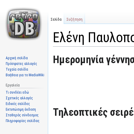
Σελίδα
Συζήτηση
Ελένη Παυλοπ
Μετάβαση
Πήδηση
Ημερομηνία γέννησ
Αρχική σελίδα
στην
στην
Πρόσφατες αλλαγές
πλοήγηση
αναζήτηση
Τυχαία σελίδα
Βοήθεια για το MediaWiki
Εργαλεία
Τι συνδέει εδώ
Σχετικές αλλαγές
Ειδικές σελίδες
Τηλεοπτικές σειρές
Εκτυπώσιμη έκδοση
Σταθερός σύνδεσμος
Πληροφορίες σελίδας