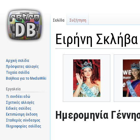
Σελίδα
Συζήτηση
Ειρήνη Σκλήβα
Μετάβαση
Πήδηση
Αρχική σελίδα
στην
στην
Πρόσφατες αλλαγές
πλοήγηση
αναζήτηση
Τυχαία σελίδα
Βοήθεια για το MediaWiki
Εργαλεία
Τι συνδέει εδώ
Σχετικές αλλαγές
Ειδικές σελίδες
Ημερομηνία Γέννησ
Εκτυπώσιμη έκδοση
Σταθερός σύνδεσμος
Πληροφορίες σελίδας