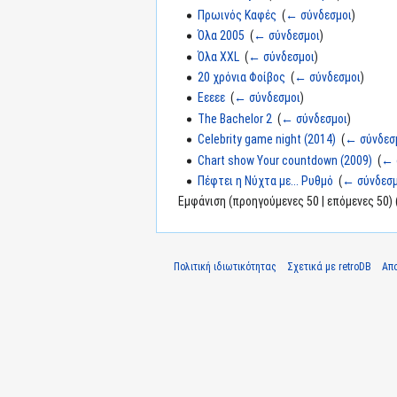
Πρωινός Καφές
‎
(
← σύνδεσμοι
)
Όλα 2005
‎
(
← σύνδεσμοι
)
Όλα XXL
‎
(
← σύνδεσμοι
)
20 χρόνια Φοίβος
‎
(
← σύνδεσμοι
)
Εεεεε
‎
(
← σύνδεσμοι
)
The Bachelor 2
‎
(
← σύνδεσμοι
)
Celebrity game night (2014)
‎
(
← σύνδεσ
Chart show Your countdown (2009)
‎
(
← 
Πέφτει η Νύχτα με... Ρυθμό
‎
(
← σύνδεσμ
Εμφάνιση (προηγούμενες 50 | επόμενες 50) 
Πολιτική ιδιωτικότητας
Σχετικά με retroDB
Απ