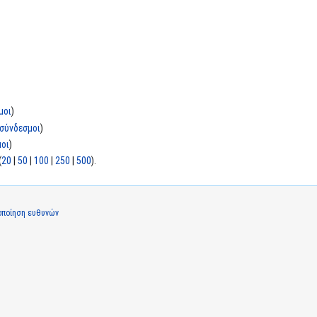
μοι
)
σύνδεσμοι
)
οι
)
(
20
|
50
|
100
|
250
|
500
).
οποίηση ευθυνών