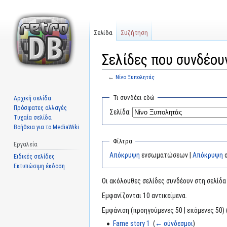
Σελίδα
Συζήτηση
Σελίδες που συνδέου
←
Νίνο Ξυπολητάς
Μετάβαση
Πήδηση
Τι συνδέει εδώ
Αρχική σελίδα
στην
στην
Πρόσφατες αλλαγές
Σελίδα:
πλοήγηση
αναζήτηση
Τυχαία σελίδα
Βοήθεια για το MediaWiki
Φίλτρα
Εργαλεία
Απόκρυψη
ενσωματώσεων |
Απόκρυψη
σ
Ειδικές σελίδες
Εκτυπώσιμη έκδοση
Οι ακόλουθες σελίδες συνδέουν στη σελίδ
Εμφανίζονται 10 αντικείμενα.
Εμφάνιση (προηγούμενες 50 | επόμενες 50) 
Fame story 1
‎
(
← σύνδεσμοι
)