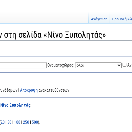
Ανάγνωση
Προβολή κώ
ν στη σελίδα «Νίνο Ξυπολητάς»
Ονοματοχώρος:
Αν
υνδέσμων |
Απόκρυψη
ανακατευθύνσεων
α
Νίνο Ξυπολητάς
:
(
20
|
50
|
100
|
250
|
500
).