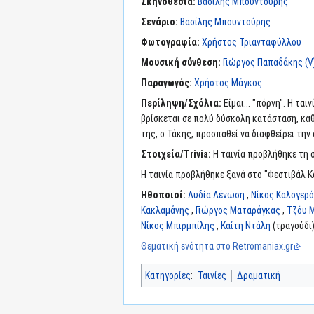
Σκηνοθεσία:
Βασίλης Μπουντούρης
Σενάριο:
Βασίλης Μπουντούρης
Φωτογραφία:
Χρήστος Τριανταφύλλου
Μουσική σύνθεση:
Γιώργος Παπαδάκης (V
Παραγωγός:
Χρήστος Μάγκος
Περίληψη/Σχόλια:
Είμαι... "πόρνη". Η τ
βρίσκεται σε πολύ δύσκολη κατάσταση, καθώ
της, ο Τάκης, προσπαθεί να διαφθείρει την 
Στοιχεία/Trivia:
Η ταινία προβλήθηκε τη σ
Η ταινία προβλήθηκε ξανά στο "Φεστιβάλ Κ
Ηθοποιοί:
Λυδία Λένωση
,
Νίκος Καλογερ
Κακλαμάνης
,
Γιώργος Ματαράγκας
,
Τζόυ 
Νίκος Μπιρμπίλης
,
Καίτη Ντάλη
(τραγούδι)
Θεματική ενότητα στο Retromaniax.gr
Κατηγορίες
:
Ταινίες
Δραματική