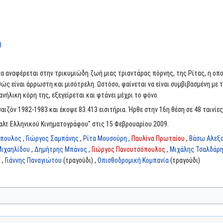
)
αινία αναφέρεται στην τρικυμιώδη ζωή μιας τριαντάρας πόρνης, της Ρίτας, η οπ
ς είναι άρρωστη και μισότρελη. Ωστόσο, φαίνεται να είναι συμβιβασμένη με τ
ανήλικη κόρη της, εξεγείρεται και φτάνει μέχρι το φόνο.
αιζόν 1982-1983 και έκοψε 83.413 εισιτήρια. Ήρθε στην 16η θέση σε 48 ταινίες
αλτ Ελληνικού Κινηματογράφου" στις 15 Φεβρουαρίου 2009.
όπουλος
,
Γιώργος Σαμπάνης
,
Ρίτα Μουσούρη
,
Παυλίνα Πρωταίου
,
Βάσω Αλεξα
Μιχαηλίδου
,
Δημήτρης Μπάνος
,
Γιώργος Πανουτσόπουλος
,
Μιχάλης Τσαλδάρ
 ,
Γιάννης Παναγιώτου
(τραγούδι) ,
Οπισθοδρομική Κομπανία
(τραγούδι)