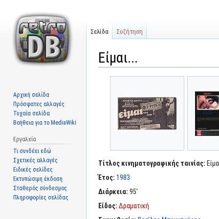
Σελίδα
Συζήτηση
Είμαι...
Μετάβαση
Πήδηση
στην
στην
Αρχική σελίδα
πλοήγηση
αναζήτηση
Πρόσφατες αλλαγές
Τυχαία σελίδα
Βοήθεια για το MediaWiki
Εργαλεία
Τι συνδέει εδώ
Σχετικές αλλαγές
Τίτλος κινηματογραφικής ταινίας:
Είμαι
Ειδικές σελίδες
Έτος:
1983
Εκτυπώσιμη έκδοση
Σταθερός σύνδεσμος
Διάρκεια:
95'
Πληροφορίες σελίδας
Είδος:
Δραματική