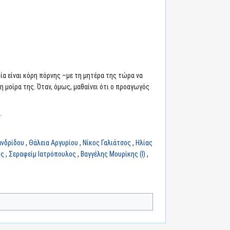
οία είναι κόρη πόρνης –με τη μητέρα της τώρα να
η μοίρα της. Όταν, όμως, μαθαίνει ότι ο προαγωγός
.
νδρίδου
,
Θάλεια Αργυρίου
,
Νίκος Γαλιάτσος
,
Ηλίας
ης
,
Σεραφείμ Ιατρόπουλος
,
Βαγγέλης Μουρίκης (I)
,