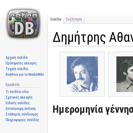
Σελίδα
Συζήτηση
Δημήτρης Αθα
Μετάβαση
Πήδηση
Αρχική σελίδα
στην
στην
Πρόσφατες αλλαγές
πλοήγηση
αναζήτηση
Τυχαία σελίδα
Βοήθεια για το MediaWiki
Εργαλεία
Τι συνδέει εδώ
Σχετικές αλλαγές
Ειδικές σελίδες
Ημερομηνία γέννησ
Εκτυπώσιμη έκδοση
Σταθερός σύνδεσμος
Πληροφορίες σελίδας