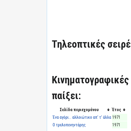
Τηλεοπτικές σειρές
Κινηματογραφικές τ
παίξει:
Σελίδα περιεχομένου
Έτος
Ένα αγόρι... αλλοιώτικο απ' τ' άλλα
1971
Ο τρελοπενηντάρης
1971