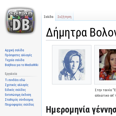
Σελίδα
Συζήτηση
Δήμητρα Βολο
Μετάβαση
Πήδηση
Αρχική σελίδα
στην
στην
Πρόσφατες αλλαγές
πλοήγηση
αναζήτηση
Τυχαία σελίδα
Βοήθεια για το MediaWiki
Εργαλεία
Τι συνδέει εδώ
Σχετικές αλλαγές
Ειδικές σελίδες
Στην ταινία "Έ
Εκτυπώσιμη έκδοση
αλλιώτικο απ' 
Σταθερός σύνδεσμος
Πληροφορίες σελίδας
Ημερομηνία γέννησ