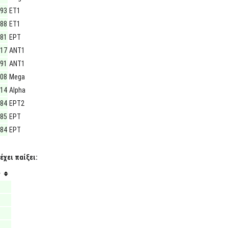
993
ΕΤ1
988
ΕΤ1
981
ΕΡΤ
017
ΑΝΤ1
991
ΑΝΤ1
008
Mega
014
Alpha
984
ΕΡΤ2
985
ΕΡΤ
984
ΕΡΤ
έχει παίξει:
ς