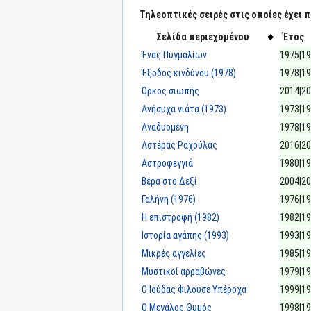
Τηλεοπτικές σειρές στις οποίες έχει π
Σελίδα περιεχομένου
Έτος
Ένας Πυγμαλίων
1975|1
Έξοδος κινδύνου (1978)
1978|1
Όρκος σιωπής
2014|2
Ανήσυχα νιάτα (1973)
1973|1
Αναδυομένη
1978|1
Αστέρας Ραχούλας
2016|2
Αστροφεγγιά
1980|1
Βέρα στο Δεξί
2004|2
Γαλήνη (1976)
1976|1
Η επιστροφή (1982)
1982|1
Ιστορία αγάπης (1993)
1993|1
Μικρές αγγελίες
1985|1
Μυστικοί αρραβώνες
1979|1
Ο Ιούδας Φιλούσε Υπέροχα
1999|1
Ο Μεγάλος Θυμός
1998|1