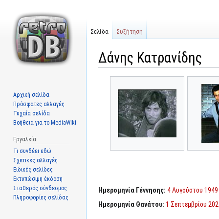
Σελίδα
Συζήτηση
Δάνης Κατρανίδης
Μετάβαση
Πήδηση
στην
στην
Αρχική σελίδα
πλοήγηση
αναζήτηση
Πρόσφατες αλλαγές
Τυχαία σελίδα
Βοήθεια για το MediaWiki
Εργαλεία
Τι συνδέει εδώ
Σχετικές αλλαγές
Ειδικές σελίδες
Εκτυπώσιμη έκδοση
Σταθερός σύνδεσμος
Ημερομηνία Γέννησης:
4 Αυγούστου 1949
Πληροφορίες σελίδας
Ημερομηνία Θανάτου:
1 Σεπτεμβρίου 202