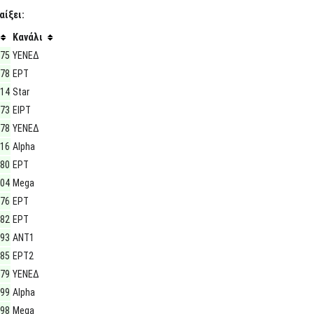
αίξει:
Κανάλι
975
ΥΕΝΕΔ
978
ΕΡΤ
014
Star
973
ΕΙΡΤ
978
ΥΕΝΕΔ
016
Alpha
980
ΕΡΤ
004
Mega
976
ΕΡΤ
982
ΕΡΤ
993
ΑΝΤ1
985
ΕΡΤ2
979
ΥΕΝΕΔ
999
Alpha
998
Mega