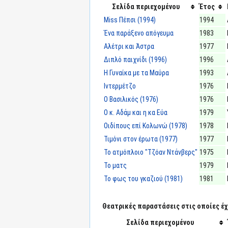
Σελίδα περιεχομένου
Έτος
Miss Πέπσι (1994)
1994
Ένα παράξενο απόγευμα
1983
Αλέτρι και Άστρα
1977
Διπλό παιχνίδι (1996)
1996
Η Γυναίκα με τα Μαύρα
1993
Ιντερμέτζο
1976
Ο Βασιλικός (1976)
1976
Ο κ. Αδάμ και η κα Εύα
1979
Οιδίπους επί Κολωνώ (1978)
1978
Τιμόνι στον έρωτα (1977)
1977
Το ατμόπλοιο "Τζόαν Ντάνβερς"
1975
Το ματς
1979
Το φως του γκαζιού (1981)
1981
Θεατρικές παραστάσεις στις οποίες έχε
Σελίδα περιεχομένου