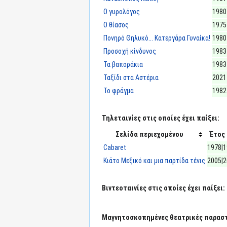
Ο γυρολόγος
1980
Ο θίασος
1975
Πονηρό Θηλυκό... Κατεργάρα Γυναίκα!
1980
Προσοχή κίνδυνος
1983
Τα βαποράκια
1983
Ταξίδι στα Αστέρια
2021
Το φράγμα
1982
Τηλεταινίες στις οποίες έχει παίξει:
Σελίδα περιεχομένου
Έτος
Cabaret
1978|
Κιάτο Μεξικό και μια παρτίδα τένις
2005|
Βιντεοταινίες στις οποίες έχει παίξει:
Μαγνητοσκοπημένες θεατρικές παραστά