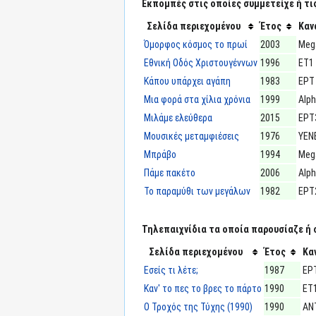
Εκπομπές στις οποίες συμμετείχε ή τι
Σελίδα περιεχομένου
Έτος
Καν
Όμορφος κόσμος το πρωί
2003
Meg
Εθνική Οδός Χριστουγέννων
1996
ΕΤ1
Κάπου υπάρχει αγάπη
1983
ΕΡΤ
Μια φορά στα χίλια χρόνια
1999
Alp
Μιλάμε ελεύθερα
2015
ΕΡΤ
Μουσικές μεταμφιέσεις
1976
ΥΕΝ
Μπράβο
1994
Meg
Πάμε πακέτο
2006
Alp
Το παραμύθι των μεγάλων
1982
ΕΡΤ
Τηλεπαιχνίδια τα οποία παρουσίαζε ή 
Σελίδα περιεχομένου
Έτος
Κα
Εσείς τι λέτε;
1987
ΕΡ
Καν' το πες το βρες το πάρτο
1990
ΕΤ
Ο Τροχός της Τύχης (1990)
1990
ΑΝ