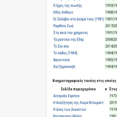
Ο ήχος της σιωπής
1993|1
Οδός Ανθέων
1988|1
Οι Σκλάβοι στα Δεσμά τους (1981)
1981|1
Παρθένα Ζωή
2017|2
Στη σκιά του χρήματος
1991|1
Τα μυστικά της Εδέμ
2008|2
Το Σόι σου
2014|2
Το πάθος (1984)
1984|1
Φρουτοπία
1985|1
Χατζημανουήλ
1984|1
Κινηματογραφικές ταινίες στις οποίες 
Σελίδα περιεχομένου
Έτο
Acropolis Express
1973
Η Αναζήτηση της Λώρα Ντουράντ
2019
Η Δίκη των Δικαστών
1974
Κατάσκοπος Νέλλη
1981