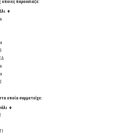
ς οποίες παρουσίαζε:
άλι
a
ha
3
ΕΔ
a
ha
2
στα οποία συμμετείχε:
νάλι
Τ
1
Τ1