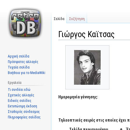
Σελίδα
Συζήτηση
Γιώργος Καϊτσας
Μετάβαση
Πήδηση
στην
στην
Αρχική σελίδα
πλοήγηση
αναζήτηση
Πρόσφατες αλλαγές
Τυχαία σελίδα
Βοήθεια για το MediaWiki
Εργαλεία
Τι συνδέει εδώ
Σχετικές αλλαγές
Ημερομηνία γέννησης:
Ειδικές σελίδες
Εκτυπώσιμη έκδοση
Σταθερός σύνδεσμος
Πληροφορίες σελίδας
Τηλεοπτικές σειρές στις οποίες έχει π
Σελίδα περιεχομένου
Έ