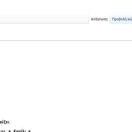
Ανάγνωση
Προβολή κώ
αίξει:
τος
Κανάλι