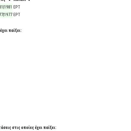
81|1981
ΕΡΤ
77|1977
ΕΡΤ
έχει παίξει:
σεις στις οποίες έχει παίξει: