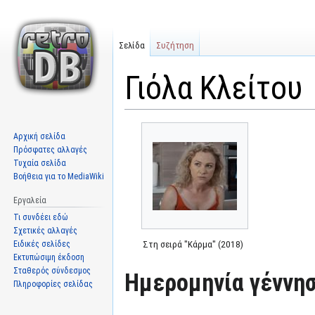
Σελίδα
Συζήτηση
Γιόλα Κλείτου
Μετάβαση
Πήδηση
Αρχική σελίδα
στην
στην
Πρόσφατες αλλαγές
πλοήγηση
αναζήτηση
Τυχαία σελίδα
Βοήθεια για το MediaWiki
Εργαλεία
Τι συνδέει εδώ
Σχετικές αλλαγές
Ειδικές σελίδες
Στη σειρά "Κάρμα" (2018)
Εκτυπώσιμη έκδοση
Σταθερός σύνδεσμος
Ημερομηνία γέννησ
Πληροφορίες σελίδας