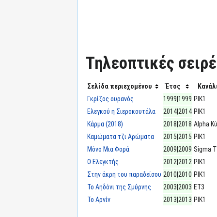
Τηλεοπτικές σειρές
Σελίδα περιεχομένου
Έτος
Κανάλ
Γκρίζος ουρανός
1999|1999
ΡΙΚ1
Ελεγκού η Σιεροκουτάλα
2014|2014
ΡΙΚ1
Κάρμα (2018)
2018|2018
Alpha Κ
Καμώματα τζι Αρώματα
2015|2015
ΡΙΚ1
Μόνο Μια Φορά
2009|2009
Sigma 
Ο Ελεγκτής
2012|2012
ΡΙΚ1
Στην άκρη του παραδείσου
2010|2010
ΡΙΚ1
Το Αηδόνι της Σμύρνης
2003|2003
ΕΤ3
Το Αρνίν
2013|2013
ΡΙΚ1