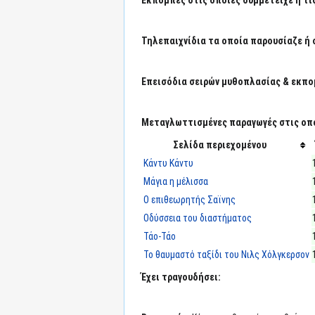
Τηλεπαιχνίδια τα οποία παρουσίαζε ή 
Επεισόδια σειρών μυθοπλασίας & εκπο
Μεταγλωττισμένες παραγωγές στις οπο
Σελίδα περιεχομένου
Κάντυ Κάντυ
Μάγια η μέλισσα
Ο επιθεωρητής Σαϊνης
Οδύσσεια του διαστήματος
Τάο-Τάο
Το θαυμαστό ταξίδι του Νιλς Χόλγκερσον
Έχει τραγουδήσει: