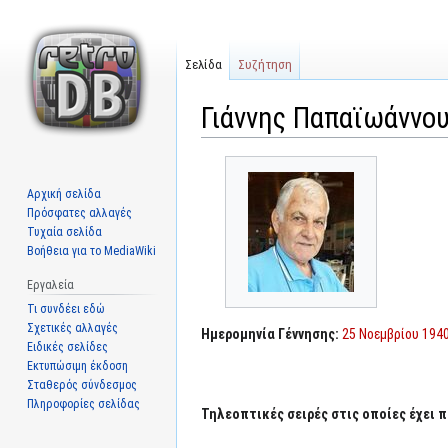
Σελίδα
Συζήτηση
Γιάννης Παπαϊωάννου
Μετάβαση
Πήδηση
στην
στην
Αρχική σελίδα
πλοήγηση
αναζήτηση
Πρόσφατες αλλαγές
Τυχαία σελίδα
Βοήθεια για το MediaWiki
Εργαλεία
Τι συνδέει εδώ
Σχετικές αλλαγές
Ημερομηνία Γέννησης:
25 Νοεμβρίου 194
Ειδικές σελίδες
Εκτυπώσιμη έκδοση
Σταθερός σύνδεσμος
Πληροφορίες σελίδας
Τηλεοπτικές σειρές στις οποίες έχει π