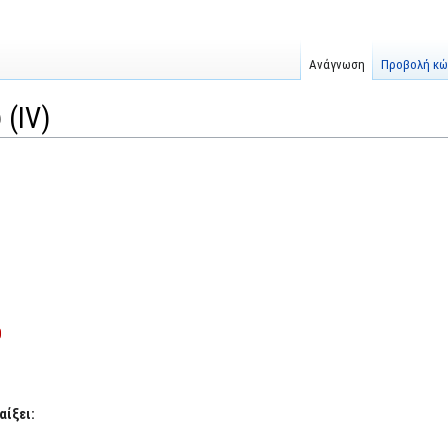
Ανάγνωση
Προβολή κώ
 (IV)
0
αίξει: