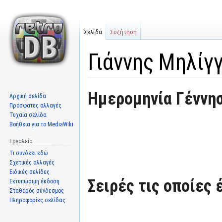
Σελίδα
Συζήτηση
Γιάννης Μηλίγ
Μετάβαση
Πήδηση
Ημερομηνία Γέννησ
Αρχική σελίδα
στην
στην
Πρόσφατες αλλαγές
πλοήγηση
αναζήτηση
Τυχαία σελίδα
Βοήθεια για το MediaWiki
Εργαλεία
Τι συνδέει εδώ
Σχετικές αλλαγές
Ειδικές σελίδες
Σειρές τις οποίες 
Εκτυπώσιμη έκδοση
Σταθερός σύνδεσμος
Πληροφορίες σελίδας