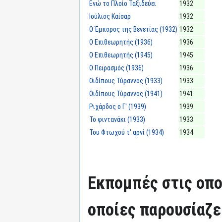
Ενώ το Πλοίο Ταξιδεύει
1932
Ιούλιος Καίσαρ
1932
Ο Έμπορος της Βενετίας (1932)
1932
Ο Επιθεωρητής (1936)
1936
Ο Επιθεωρητής (1945)
1945
Ο Πειρασμός (1936)
1936
Οιδίπους Τύραννος (1933)
1933
Οιδίπους Τύραννος (1941)
1941
Ριχάρδος ο Γ' (1939)
1939
Το φιντανάκι (1933)
1933
Του Φτωχού τ' αρνί (1934)
1934
Εκπομπές στις οπο
οποίες παρουσίαζε