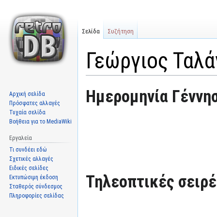
Σελίδα
Συζήτηση
Γεώργιος Ταλά
Μετάβαση
Πήδηση
Ημερομηνία Γέννησ
Αρχική σελίδα
στην
στην
Πρόσφατες αλλαγές
πλοήγηση
αναζήτηση
Τυχαία σελίδα
Βοήθεια για το MediaWiki
Εργαλεία
Τι συνδέει εδώ
Σχετικές αλλαγές
Ειδικές σελίδες
Τηλεοπτικές σειρές
Εκτυπώσιμη έκδοση
Σταθερός σύνδεσμος
Πληροφορίες σελίδας